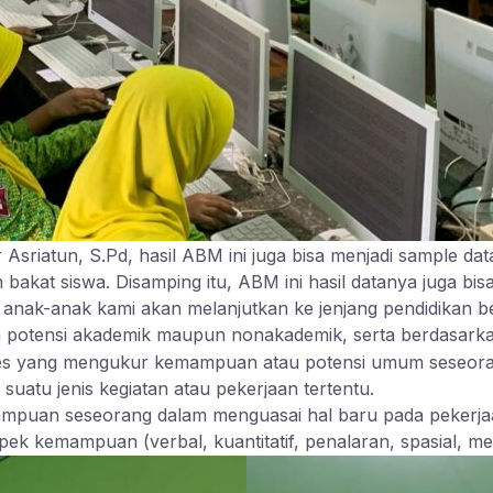
 Asriatun, S.Pd, hasil ABM ini juga bisa menjadi sample 
akat siswa. Disamping itu, ABM ini hasil datanya juga bi
ika anak-anak kami akan melanjutkan ke jenjang pendidika
 potensi akademik maupun nonakademik, serta berdasarka
tes yang mengukur kemampuan atau potensi umum seseora
uatu jenis kegiatan atau pekerjaan tertentu.
mpuan seseorang dalam menguasai hal baru pada pekerjaa
ek kemampuan (verbal, kuantitatif, penalaran, spasial, me