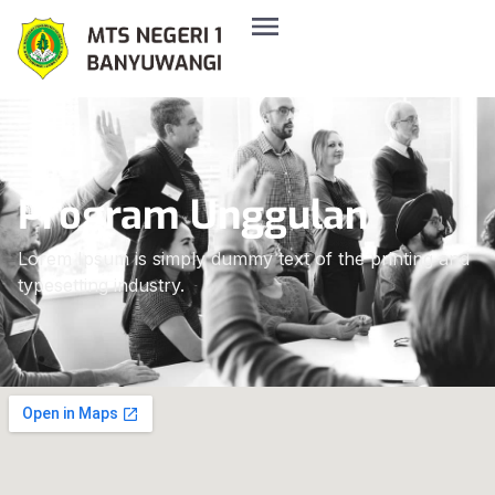
Program Unggulan
Lorem Ipsum is simply dummy text of the printing and
typesetting industry.