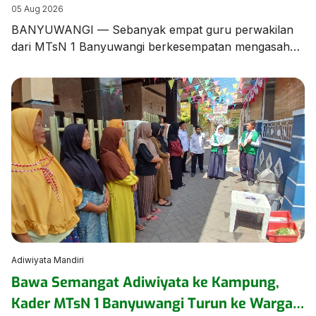
Banyuwangi dalam Bimtek Menulis Fiksi
05 Aug 2026
Mini
BANYUWANGI — Sebanyak empat guru perwakilan
dari MTsN 1 Banyuwangi berkesempatan mengasah
keterampilan literasi dalam Bimbingan Teknis (Bimtek)
Menulis Fiksi yang diselenggarakan oleh Dinas
Perpustakaan dan Kearsipan (Dispusip) Kabupaten
Banyuwangi berkolaborasi dengan Dinas Pendidikan
Kabupaten Banyuwangi. Kegiatan berharga ini
menghadirkan sastrawan terkemuka tanah air
sekaligus Duta Baca Indonesia, Gol A Gong, bersama
Komunitas Sahabat Gol […]
Adiwiyata Mandiri
Bawa Semangat Adiwiyata ke Kampung,
Kader MTsN 1 Banyuwangi Turun ke Warga