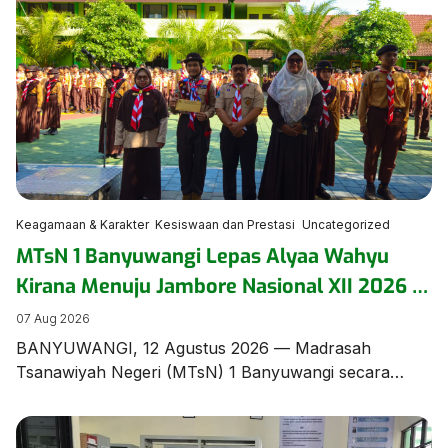
Keagamaan & Karakter
Kesiswaan dan Prestasi
Uncategorized
MTsN 1 Banyuwangi Lepas Alyaa Wahyu
Kirana Menuju Jambore Nasional XII 2026 di
Cibubur
07 Aug 2026
BANYUWANGI, 12 Agustus 2026 — Madrasah
Tsanawiyah Negeri (MTsN) 1 Banyuwangi secara
resmi menggelar upacara pelepasan Alyaa Wahyu
Kirana, siswi berbakat dari rombel 8.9, yang terpilih
mewakili madrasah dan Kabupaten Banyuwangi pada