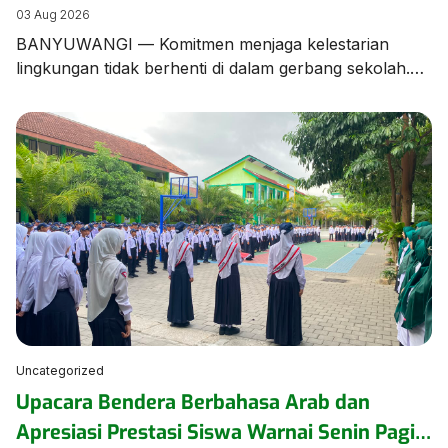
Edukasi Pengelolaan Sampah
03 Aug 2026
BANYUWANGI — Komitmen menjaga kelestarian
lingkungan tidak berhenti di dalam gerbang sekolah.
Tim dan Kader Adiwiyata MTsN 1 Banyuwangi turun
langsung ke lingkungan kampung sekitar untuk
menggelar aksi kampanye dan edukasi pengelolaan
sampah bersama warga masyarakat. Aksi ini
merupakan bentuk kepedulian nyata MTsN 1
Banyuwangi dalam merajut sinergi dengan warga
sekitar. Dalam kegiatan tersebut, para […]
Uncategorized
Upacara Bendera Berbahasa Arab dan
Apresiasi Prestasi Siswa Warnai Senin Pagi