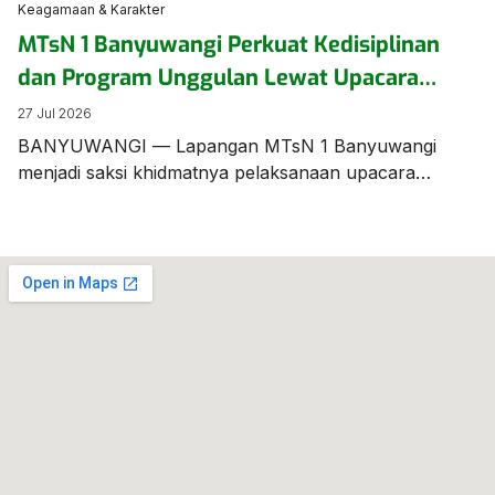
Keagamaan & Karakter
MTsN 1 Banyuwangi Perkuat Kedisiplinan
dan Program Unggulan Lewat Upacara
Bendera Berbahasa Inggris
27 Jul 2026
BANYUWANGI — Lapangan MTsN 1 Banyuwangi
menjadi saksi khidmatnya pelaksanaan upacara
bendera mingguan yang digelar beda dari biasanya.
Seluruh jalannya prosesi upacara dilaksanakan
menggunakan Bahasa Inggris, menunjukkan
komitmen sekolah dalam membiasakan kemampuan
berbahasa asing bagi para siswanya. Bertindak
sebagai Pemimpin/Pembina Upacara, Bapak Munawar
Efendi, S.Pd., M.Pd.I., menyampaikan amanat penting
yang menyoroti kesiapan akademik, program
unggulan […]