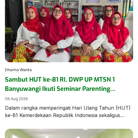
ajang bergengsi Jambore Nasional (Jamnas) XII 2026
di Cibubur, Jakarta, pada 13–20 Agustus. Acara
pelepasan berlangsung khidmat dan penuh haru,
dihadiri oleh civitas […]
Dharma Wanita
Sambut HUT ke-81 RI, DWP UP MTSN 1
Banyuwangi Ikuti Seminar Parenting
Pendidikan Inklusif untuk Dorong
06 Aug 2026
Kepercayaan Diri Anak
Dalam rangka memperingati Hari Ulang Tahun (HUT)
ke-81 Kemerdekaan Republik Indonesia sekaligus
memperkuat pemahaman mengenai pengasuhan anak
berkebutuhan khusus, Dharma Wanita Persatuan
Unsur Pelaksana MTSN 1 Banyuwangi mengikuti