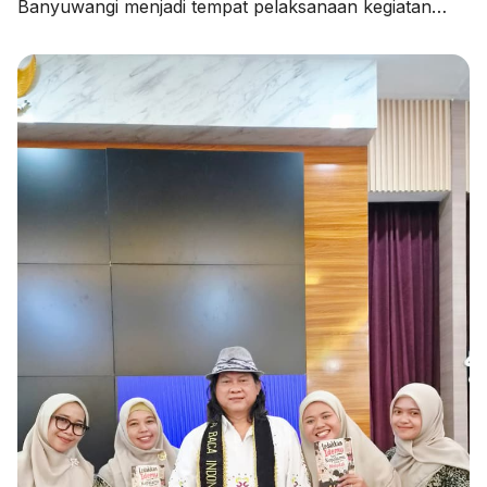
Banyuwangi menjadi tempat pelaksanaan kegiatan
Pendampingan Penyusunan Rencana Kerja Tahunan
Madrasah (RKTM) dan Rencana Kerja Jangka
Menengah (RKJM) serta Sosialisasi KMA Nomor 736
dan 737 Tahun 2026, pada Kamis (06/08/2026).
Kegiatan yang dimulai pukul 08.00 WIB hingga selesai
ini menghadirkan Pengawas Madrasah Kantor
Kementerian Agama Kabupaten Banyuwangi, […]