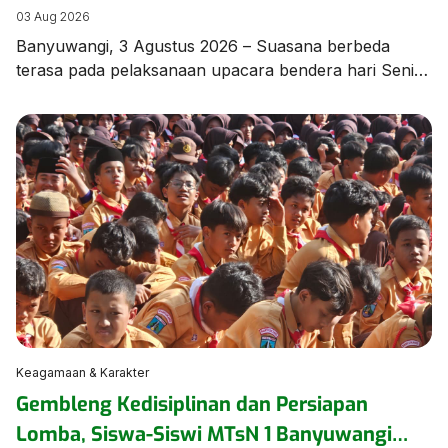
di MTsN 1 Banyuwangi
03 Aug 2026
Banyuwangi, 3 Agustus 2026 – Suasana berbeda
terasa pada pelaksanaan upacara bendera hari Senin,
3 Agustus 2026, di lapangan MTsN 1 Banyuwangi.
Seluruh rangkaian upacara dilaksanakan
menggunakan Bahasa Arab sebagai bagian dari
program pembiasaan berbahasa asing yang terus
dikembangkan oleh madrasah guna meningkatkan
kemampuan komunikasi peserta didik. Upacara
berlangsung dengan tertib, khidmat, dan penuh
semangat, […]
Keagamaan & Karakter
Gembleng Kedisiplinan dan Persiapan
Lomba, Siswa-Siswi MTsN 1 Banyuwangi