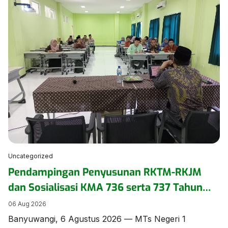
seminar pengasuhan secara daring pada Kamis
(6/8/2026). ​Kegiatan yang mengusung tema
“Menumbuhkan Kepercayaan Diri Anak Inklusi” ini
diikuti oleh pengurus dan anggota DWP di lingkungan
Kementerian Agama […]
Uncategorized
Pendampingan Penyusunan RKTM-RKJM
dan Sosialisasi KMA 736 serta 737 Tahun
2026 Digelar di MTs Negeri 1 Banyuwangi
06 Aug 2026
Banyuwangi, 6 Agustus 2026 — MTs Negeri 1