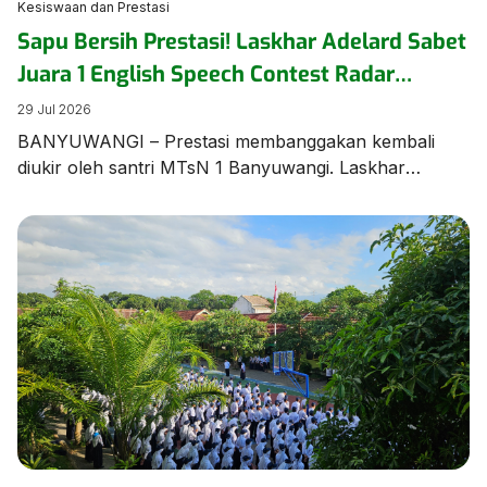
Kesiswaan dan Prestasi
Sapu Bersih Prestasi! Laskhar Adelard Sabet
Juara 1 English Speech Contest Radar
Banyuwangi
29 Jul 2026
BANYUWANGI – Prestasi membanggakan kembali
diukir oleh santri MTsN 1 Banyuwangi. Laskhar
Adelard N.F, siswa Kelas 8 KBC, berhasil keluar
sebagai Juara 1 dalam ajang bergengsi English Speech
Contest yang diselenggarakan oleh Jawa Pos Radar
Banyuwangi pada Rabu (28/7/2026) di Aula MAN 1
Banyuwangi. Kemenangan manis ini diraih melalui
perjuangan ekstra keras. Menurut sang pembimbing,
[…]