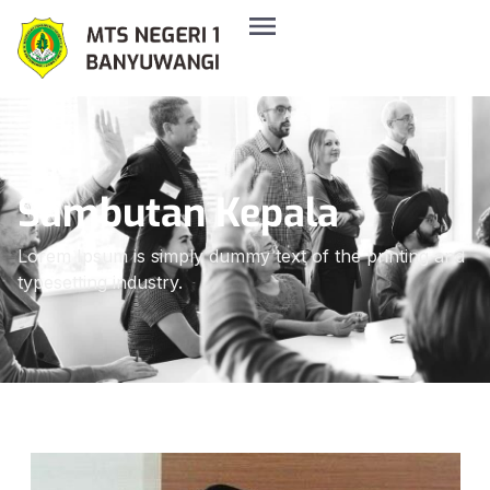
Sambutan Kepala
Lorem Ipsum is simply dummy text of the printing and
typesetting industry.