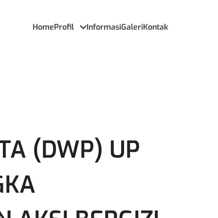
Home
Profil
Informasi
Galeri
Kontak
TA (DWP) UP
GKA