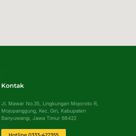
Kontak
Jl. Mawar No.35, Lingkungan Mojoroto R,
Mojopanggung, Kec. Giri, Kabupaten
Banyuwangi, Jawa Timur 68422
Hotline 0333-422355