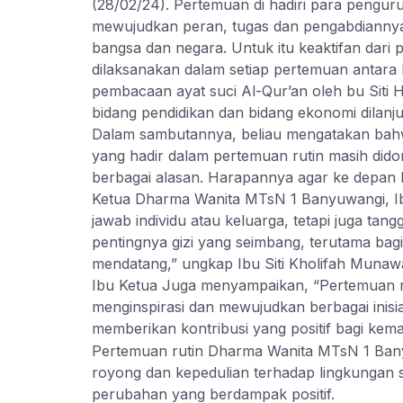
(28/02/24). Pertemuan di hadiri para pengur
mewujudkan peran, tugas dan pengabdiannya
bangsa dan negara. Untuk itu keaktifan dari
dilaksanakan dalam setiap pertemuan antara l
pembacaan ayat suci Al-Qur’an oleh bu Siti
bidang pendidikan dan bidang ekonomi dila
Dalam sambutannya, beliau mengatakan bahwa 
yang hadir dalam pertemuan rutin masih dido
berbagai alasan. Harapannya agar ke depan le
Ketua Dharma Wanita MTsN 1 Banyuwangi, Ib
jawab individu atau keluarga, tetapi juga 
pentingnya gizi yang seimbang, terutama bag
mendatang,” ungkap Ibu Siti Kholifah Munawa
Ibu Ketua Juga menyampaikan, “Pertemuan rut
menginspirasi dan mewujudkan berbagai inisi
memberikan kontribusi yang positif bagi kem
Pertemuan rutin Dharma Wanita MTsN 1 Bany
royong dan kepedulian terhadap lingkungan 
perubahan yang berdampak positif.