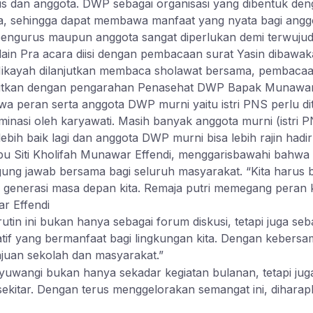
us dan anggota. DWP sebagai organisasi yang dibentuk den
, sehingga dapat membawa manfaat yang nyata bagi angg
 pengurus maupun anggota sangat diperlukan demi terwujudn
ain Pra acara diisi dengan pembacaan surat Yasin dibawaka
 Hikayah dilanjutkan membaca sholawat bersama, pembacaan
njutkan dengan pengarahan Penasehat DWP Bapak Munawar 
peran serta anggota DWP murni yaitu istri PNS perlu dit
minasi oleh karyawati. Masih banyak anggota murni (istri 
bih baik lagi dan anggota DWP murni bisa lebih rajin hadi
u Siti Kholifah Munawar Effendi, menggarisbawahi bahwa
tanggung jawab bersama bagi seluruh masyarakat. “Kita ha
i generasi masa depan kita. Remaja putri memegang peran
r Effendi
in ini bukan hanya sebagai forum diskusi, tetapi juga se
atif yang bermanfaat bagi lingkungan kita. Dengan kebersa
ajuan sekolah dan masyarakat.”
uwangi bukan hanya sekadar kegiatan bulanan, tetapi ju
sekitar. Dengan terus menggelorakan semangat ini, dihara