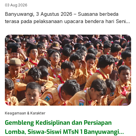
di MTsN 1 Banyuwangi
03 Aug 2026
Banyuwangi, 3 Agustus 2026 – Suasana berbeda
terasa pada pelaksanaan upacara bendera hari Senin,
3 Agustus 2026, di lapangan MTsN 1 Banyuwangi.
Seluruh rangkaian upacara dilaksanakan
menggunakan Bahasa Arab sebagai bagian dari
program pembiasaan berbahasa asing yang terus
dikembangkan oleh madrasah guna meningkatkan
kemampuan komunikasi peserta didik. Upacara
berlangsung dengan tertib, khidmat, dan penuh
semangat, […]
Keagamaan & Karakter
Gembleng Kedisiplinan dan Persiapan
Lomba, Siswa-Siswi MTsN 1 Banyuwangi