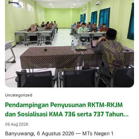
seminar pengasuhan secara daring pada Kamis
(6/8/2026). ​Kegiatan yang mengusung tema
“Menumbuhkan Kepercayaan Diri Anak Inklusi” ini
diikuti oleh pengurus dan anggota DWP di lingkungan
Kementerian Agama […]
Uncategorized
Pendampingan Penyusunan RKTM-RKJM
dan Sosialisasi KMA 736 serta 737 Tahun
2026 Digelar di MTs Negeri 1 Banyuwangi
06 Aug 2026
Banyuwangi, 6 Agustus 2026 — MTs Negeri 1