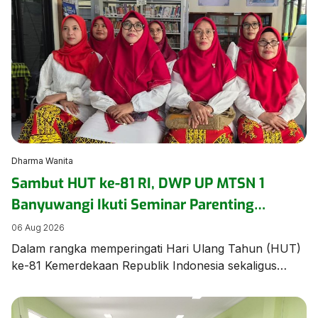
ajang bergengsi Jambore Nasional (Jamnas) XII 2026
di Cibubur, Jakarta, pada 13–20 Agustus. Acara
pelepasan berlangsung khidmat dan penuh haru,
dihadiri oleh civitas […]
Dharma Wanita
Sambut HUT ke-81 RI, DWP UP MTSN 1
Banyuwangi Ikuti Seminar Parenting
Pendidikan Inklusif untuk Dorong
06 Aug 2026
Kepercayaan Diri Anak
Dalam rangka memperingati Hari Ulang Tahun (HUT)
ke-81 Kemerdekaan Republik Indonesia sekaligus
memperkuat pemahaman mengenai pengasuhan anak
berkebutuhan khusus, Dharma Wanita Persatuan
Unsur Pelaksana MTSN 1 Banyuwangi mengikuti