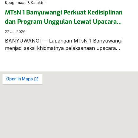
Keagamaan & Karakter
MTsN 1 Banyuwangi Perkuat Kedisiplinan
dan Program Unggulan Lewat Upacara
Bendera Berbahasa Inggris
27 Jul 2026
BANYUWANGI — Lapangan MTsN 1 Banyuwangi
menjadi saksi khidmatnya pelaksanaan upacara
bendera mingguan yang digelar beda dari biasanya.
Seluruh jalannya prosesi upacara dilaksanakan
menggunakan Bahasa Inggris, menunjukkan
komitmen sekolah dalam membiasakan kemampuan
berbahasa asing bagi para siswanya. Bertindak
sebagai Pemimpin/Pembina Upacara, Bapak Munawar
Efendi, S.Pd., M.Pd.I., menyampaikan amanat penting
yang menyoroti kesiapan akademik, program
unggulan […]