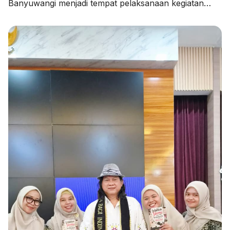
Banyuwangi menjadi tempat pelaksanaan kegiatan
Pendampingan Penyusunan Rencana Kerja Tahunan
Madrasah (RKTM) dan Rencana Kerja Jangka
Menengah (RKJM) serta Sosialisasi KMA Nomor 736
dan 737 Tahun 2026, pada Kamis (06/08/2026).
Kegiatan yang dimulai pukul 08.00 WIB hingga selesai
ini menghadirkan Pengawas Madrasah Kantor
Kementerian Agama Kabupaten Banyuwangi, […]