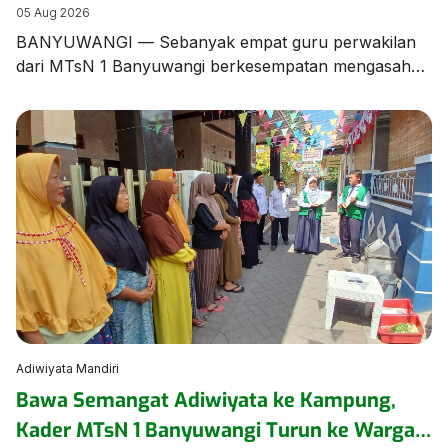
Banyuwangi dalam Bimtek Menulis Fiksi
05 Aug 2026
Mini
BANYUWANGI — Sebanyak empat guru perwakilan
dari MTsN 1 Banyuwangi berkesempatan mengasah
keterampilan literasi dalam Bimbingan Teknis (Bimtek)
Menulis Fiksi yang diselenggarakan oleh Dinas
Perpustakaan dan Kearsipan (Dispusip) Kabupaten
Banyuwangi berkolaborasi dengan Dinas Pendidikan
Kabupaten Banyuwangi. Kegiatan berharga ini
menghadirkan sastrawan terkemuka tanah air
sekaligus Duta Baca Indonesia, Gol A Gong, bersama
Komunitas Sahabat Gol […]
Adiwiyata Mandiri
Bawa Semangat Adiwiyata ke Kampung,
Kader MTsN 1 Banyuwangi Turun ke Warga