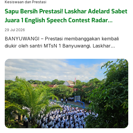
Kesiswaan dan Prestasi
Sapu Bersih Prestasi! Laskhar Adelard Sabet
Juara 1 English Speech Contest Radar
Banyuwangi
29 Jul 2026
BANYUWANGI – Prestasi membanggakan kembali
diukir oleh santri MTsN 1 Banyuwangi. Laskhar
Adelard N.F, siswa Kelas 8 KBC, berhasil keluar
sebagai Juara 1 dalam ajang bergengsi English Speech
Contest yang diselenggarakan oleh Jawa Pos Radar
Banyuwangi pada Rabu (28/7/2026) di Aula MAN 1
Banyuwangi. Kemenangan manis ini diraih melalui
perjuangan ekstra keras. Menurut sang pembimbing,
[…]