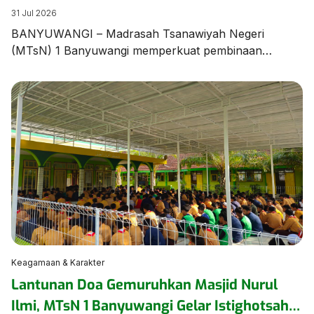
Unjuk Ketangkasan dalam Latihan Pramuka
31 Jul 2026
BANYUWANGI – Madrasah Tsanawiyah Negeri
(MTsN) 1 Banyuwangi memperkuat pembinaan
karakter dan kedisiplinan peserta didik melalui agenda
Latihan Rutin Pramuka yang digelar di Lapangan
Utama MTsN 1 Banyuwangi pada Jumat (31/7/2026).
Kegiatan diawali dengan sosialisasi tata tertib madrasah
yang disampaikan langsung oleh Wakil Ketua Majelis
Pembimbing Gugusdepan (WaKamigus) Urusan
Kesiswaan MTsN 1 Banyuwangi, Hj. Hanik […]
Keagamaan & Karakter
Lantunan Doa Gemuruhkan Masjid Nurul
Ilmi, MTsN 1 Banyuwangi Gelar Istighotsah