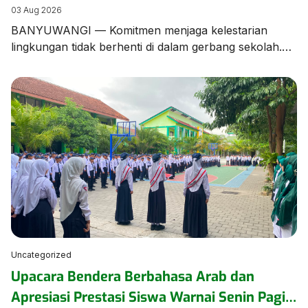
Edukasi Pengelolaan Sampah
03 Aug 2026
BANYUWANGI — Komitmen menjaga kelestarian
lingkungan tidak berhenti di dalam gerbang sekolah.
Tim dan Kader Adiwiyata MTsN 1 Banyuwangi turun
langsung ke lingkungan kampung sekitar untuk
menggelar aksi kampanye dan edukasi pengelolaan
sampah bersama warga masyarakat. Aksi ini
merupakan bentuk kepedulian nyata MTsN 1
Banyuwangi dalam merajut sinergi dengan warga
sekitar. Dalam kegiatan tersebut, para […]
Uncategorized
Upacara Bendera Berbahasa Arab dan
Apresiasi Prestasi Siswa Warnai Senin Pagi