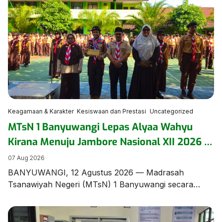
Keagamaan & Karakter
Kesiswaan dan Prestasi
Uncategorized
MTsN 1 Banyuwangi Lepas Alyaa Wahyu
Kirana Menuju Jambore Nasional XII 2026 di
Cibubur
07 Aug 2026
BANYUWANGI, 12 Agustus 2026 — Madrasah
Tsanawiyah Negeri (MTsN) 1 Banyuwangi secara
resmi menggelar upacara pelepasan Alyaa Wahyu
Kirana, siswi berbakat dari rombel 8.9, yang terpilih
mewakili madrasah dan Kabupaten Banyuwangi pada