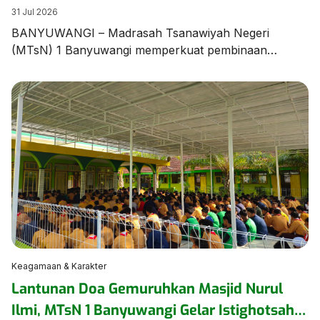
Unjuk Ketangkasan dalam Latihan Pramuka
31 Jul 2026
BANYUWANGI – Madrasah Tsanawiyah Negeri
(MTsN) 1 Banyuwangi memperkuat pembinaan
karakter dan kedisiplinan peserta didik melalui agenda
Latihan Rutin Pramuka yang digelar di Lapangan
Utama MTsN 1 Banyuwangi pada Jumat (31/7/2026).
Kegiatan diawali dengan sosialisasi tata tertib madrasah
yang disampaikan langsung oleh Wakil Ketua Majelis
Pembimbing Gugusdepan (WaKamigus) Urusan
Kesiswaan MTsN 1 Banyuwangi, Hj. Hanik […]
Keagamaan & Karakter
Lantunan Doa Gemuruhkan Masjid Nurul
Ilmi, MTsN 1 Banyuwangi Gelar Istighotsah