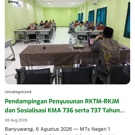
seminar pengasuhan secara daring pada Kamis
(6/8/2026). ​Kegiatan yang mengusung tema
“Menumbuhkan Kepercayaan Diri Anak Inklusi” ini
diikuti oleh pengurus dan anggota DWP di lingkungan
Kementerian Agama […]
Uncategorized
Pendampingan Penyusunan RKTM-RKJM
dan Sosialisasi KMA 736 serta 737 Tahun
2026 Digelar di MTs Negeri 1 Banyuwangi
06 Aug 2026
Banyuwangi, 6 Agustus 2026 — MTs Negeri 1