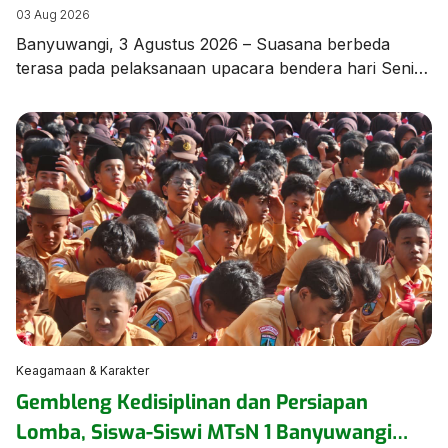
di MTsN 1 Banyuwangi
03 Aug 2026
Banyuwangi, 3 Agustus 2026 – Suasana berbeda
terasa pada pelaksanaan upacara bendera hari Senin,
3 Agustus 2026, di lapangan MTsN 1 Banyuwangi.
Seluruh rangkaian upacara dilaksanakan
menggunakan Bahasa Arab sebagai bagian dari
program pembiasaan berbahasa asing yang terus
dikembangkan oleh madrasah guna meningkatkan
kemampuan komunikasi peserta didik. Upacara
berlangsung dengan tertib, khidmat, dan penuh
semangat, […]
Keagamaan & Karakter
Gembleng Kedisiplinan dan Persiapan
Lomba, Siswa-Siswi MTsN 1 Banyuwangi