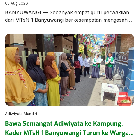
Banyuwangi dalam Bimtek Menulis Fiksi
05 Aug 2026
Mini
BANYUWANGI — Sebanyak empat guru perwakilan
dari MTsN 1 Banyuwangi berkesempatan mengasah
keterampilan literasi dalam Bimbingan Teknis (Bimtek)
Menulis Fiksi yang diselenggarakan oleh Dinas
Perpustakaan dan Kearsipan (Dispusip) Kabupaten
Banyuwangi berkolaborasi dengan Dinas Pendidikan
Kabupaten Banyuwangi. Kegiatan berharga ini
menghadirkan sastrawan terkemuka tanah air
sekaligus Duta Baca Indonesia, Gol A Gong, bersama
Komunitas Sahabat Gol […]
Adiwiyata Mandiri
Bawa Semangat Adiwiyata ke Kampung,
Kader MTsN 1 Banyuwangi Turun ke Warga