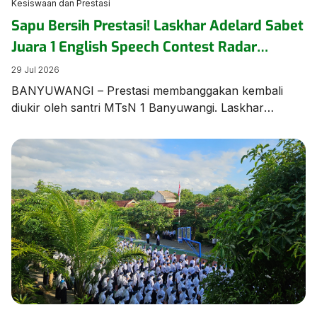
Kesiswaan dan Prestasi
Sapu Bersih Prestasi! Laskhar Adelard Sabet
Juara 1 English Speech Contest Radar
Banyuwangi
29 Jul 2026
BANYUWANGI – Prestasi membanggakan kembali
diukir oleh santri MTsN 1 Banyuwangi. Laskhar
Adelard N.F, siswa Kelas 8 KBC, berhasil keluar
sebagai Juara 1 dalam ajang bergengsi English Speech
Contest yang diselenggarakan oleh Jawa Pos Radar
Banyuwangi pada Rabu (28/7/2026) di Aula MAN 1
Banyuwangi. Kemenangan manis ini diraih melalui
perjuangan ekstra keras. Menurut sang pembimbing,
[…]