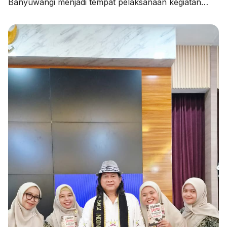
Banyuwangi menjadi tempat pelaksanaan kegiatan
Pendampingan Penyusunan Rencana Kerja Tahunan
Madrasah (RKTM) dan Rencana Kerja Jangka
Menengah (RKJM) serta Sosialisasi KMA Nomor 736
dan 737 Tahun 2026, pada Kamis (06/08/2026).
Kegiatan yang dimulai pukul 08.00 WIB hingga selesai
ini menghadirkan Pengawas Madrasah Kantor
Kementerian Agama Kabupaten Banyuwangi, […]