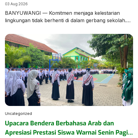
Edukasi Pengelolaan Sampah
03 Aug 2026
BANYUWANGI — Komitmen menjaga kelestarian
lingkungan tidak berhenti di dalam gerbang sekolah.
Tim dan Kader Adiwiyata MTsN 1 Banyuwangi turun
langsung ke lingkungan kampung sekitar untuk
menggelar aksi kampanye dan edukasi pengelolaan
sampah bersama warga masyarakat. Aksi ini
merupakan bentuk kepedulian nyata MTsN 1
Banyuwangi dalam merajut sinergi dengan warga
sekitar. Dalam kegiatan tersebut, para […]
Uncategorized
Upacara Bendera Berbahasa Arab dan
Apresiasi Prestasi Siswa Warnai Senin Pagi