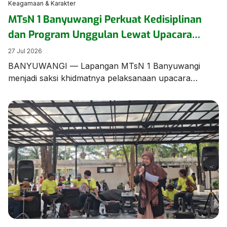
Keagamaan & Karakter
MTsN 1 Banyuwangi Perkuat Kedisiplinan
dan Program Unggulan Lewat Upacara
Bendera Berbahasa Inggris
27 Jul 2026
BANYUWANGI — Lapangan MTsN 1 Banyuwangi
menjadi saksi khidmatnya pelaksanaan upacara
bendera mingguan yang digelar beda dari biasanya.
Seluruh jalannya prosesi upacara dilaksanakan
menggunakan Bahasa Inggris, menunjukkan
komitmen sekolah dalam membiasakan kemampuan
berbahasa asing bagi para siswanya. Bertindak
sebagai Pemimpin/Pembina Upacara, Bapak Munawar
Efendi, S.Pd., M.Pd.I., menyampaikan amanat penting
yang menyoroti kesiapan akademik, program
unggulan […]