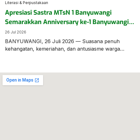
Literasi & Perpustakaan
Apresiasi Sastra MTsN 1 Banyuwangi
Semarakkan Anniversary ke-1 Banyuwangi
Creative Market
26 Jul 2026
BANYUWANGI, 26 Juli 2026 — Suasana penuh
kehangatan, kemeriahan, dan antusiasme warga
menyelimuti kawasan Serambi Lapangan Blambangan,
tepat di depan Kantor Pos Banyuwangi. Perwakilan
dari Madrasah Tsanawiyah Negeri (MTsN) 1
Banyuwangi turut hadir dan memberikan warna
tersendiri dalam perhelatan ulang tahun pertama
Banyuwangi Creative Market, sebuah ajang ekonomi
kreatif dan budaya yang diinisiasi oleh komunitas […]