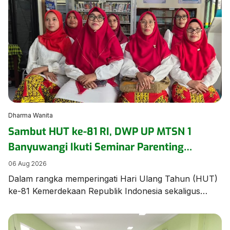
Dharma Wanita
Sambut HUT ke-81 RI, DWP UP MTSN 1
Banyuwangi Ikuti Seminar Parenting
Pendidikan Inklusif untuk Dorong
06 Aug 2026
Kepercayaan Diri Anak
Dalam rangka memperingati Hari Ulang Tahun (HUT)
ke-81 Kemerdekaan Republik Indonesia sekaligus
memperkuat pemahaman mengenai pengasuhan anak
berkebutuhan khusus, Dharma Wanita Persatuan
Unsur Pelaksana MTSN 1 Banyuwangi mengikuti