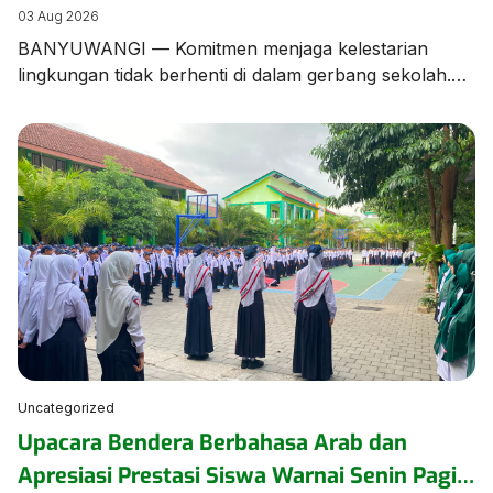
Edukasi Pengelolaan Sampah
03 Aug 2026
BANYUWANGI — Komitmen menjaga kelestarian
lingkungan tidak berhenti di dalam gerbang sekolah.
Tim dan Kader Adiwiyata MTsN 1 Banyuwangi turun
langsung ke lingkungan kampung sekitar untuk
menggelar aksi kampanye dan edukasi pengelolaan
sampah bersama warga masyarakat. Aksi ini
merupakan bentuk kepedulian nyata MTsN 1
Banyuwangi dalam merajut sinergi dengan warga
sekitar. Dalam kegiatan tersebut, para […]
Uncategorized
Upacara Bendera Berbahasa Arab dan
Apresiasi Prestasi Siswa Warnai Senin Pagi