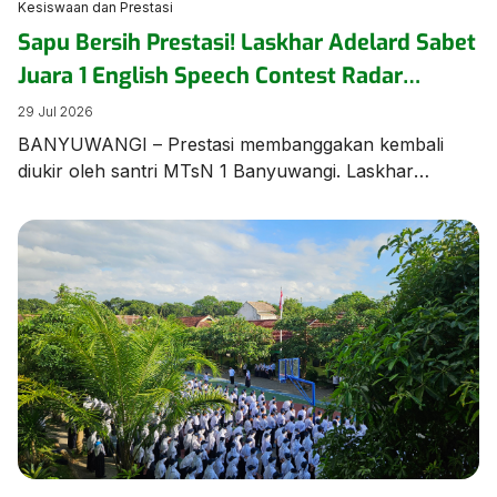
Kesiswaan dan Prestasi
Sapu Bersih Prestasi! Laskhar Adelard Sabet
Juara 1 English Speech Contest Radar
Banyuwangi
29 Jul 2026
BANYUWANGI – Prestasi membanggakan kembali
diukir oleh santri MTsN 1 Banyuwangi. Laskhar
Adelard N.F, siswa Kelas 8 KBC, berhasil keluar
sebagai Juara 1 dalam ajang bergengsi English Speech
Contest yang diselenggarakan oleh Jawa Pos Radar
Banyuwangi pada Rabu (28/7/2026) di Aula MAN 1
Banyuwangi. Kemenangan manis ini diraih melalui
perjuangan ekstra keras. Menurut sang pembimbing,
[…]