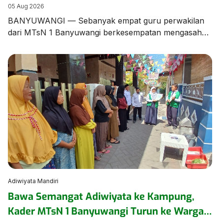
Banyuwangi dalam Bimtek Menulis Fiksi
05 Aug 2026
Mini
BANYUWANGI — Sebanyak empat guru perwakilan
dari MTsN 1 Banyuwangi berkesempatan mengasah
keterampilan literasi dalam Bimbingan Teknis (Bimtek)
Menulis Fiksi yang diselenggarakan oleh Dinas
Perpustakaan dan Kearsipan (Dispusip) Kabupaten
Banyuwangi berkolaborasi dengan Dinas Pendidikan
Kabupaten Banyuwangi. Kegiatan berharga ini
menghadirkan sastrawan terkemuka tanah air
sekaligus Duta Baca Indonesia, Gol A Gong, bersama
Komunitas Sahabat Gol […]
Adiwiyata Mandiri
Bawa Semangat Adiwiyata ke Kampung,
Kader MTsN 1 Banyuwangi Turun ke Warga