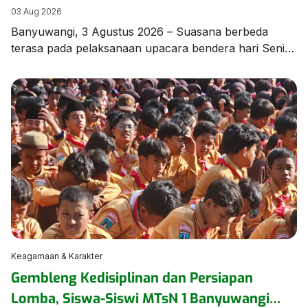
di MTsN 1 Banyuwangi
03 Aug 2026
Banyuwangi, 3 Agustus 2026 – Suasana berbeda
terasa pada pelaksanaan upacara bendera hari Senin,
3 Agustus 2026, di lapangan MTsN 1 Banyuwangi.
Seluruh rangkaian upacara dilaksanakan
menggunakan Bahasa Arab sebagai bagian dari
program pembiasaan berbahasa asing yang terus
dikembangkan oleh madrasah guna meningkatkan
kemampuan komunikasi peserta didik. Upacara
berlangsung dengan tertib, khidmat, dan penuh
semangat, […]
Keagamaan & Karakter
Gembleng Kedisiplinan dan Persiapan
Lomba, Siswa-Siswi MTsN 1 Banyuwangi