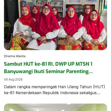
ajang bergengsi Jambore Nasional (Jamnas) XII 2026
di Cibubur, Jakarta, pada 13–20 Agustus. Acara
pelepasan berlangsung khidmat dan penuh haru,
dihadiri oleh civitas […]
Dharma Wanita
Sambut HUT ke-81 RI, DWP UP MTSN 1
Banyuwangi Ikuti Seminar Parenting
Pendidikan Inklusif untuk Dorong
06 Aug 2026
Kepercayaan Diri Anak
Dalam rangka memperingati Hari Ulang Tahun (HUT)
ke-81 Kemerdekaan Republik Indonesia sekaligus
memperkuat pemahaman mengenai pengasuhan anak
berkebutuhan khusus, Dharma Wanita Persatuan
Unsur Pelaksana MTSN 1 Banyuwangi mengikuti