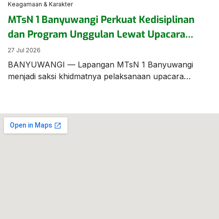
Keagamaan & Karakter
MTsN 1 Banyuwangi Perkuat Kedisiplinan
dan Program Unggulan Lewat Upacara
Bendera Berbahasa Inggris
27 Jul 2026
BANYUWANGI — Lapangan MTsN 1 Banyuwangi
menjadi saksi khidmatnya pelaksanaan upacara
bendera mingguan yang digelar beda dari biasanya.
Seluruh jalannya prosesi upacara dilaksanakan
menggunakan Bahasa Inggris, menunjukkan
komitmen sekolah dalam membiasakan kemampuan
berbahasa asing bagi para siswanya. Bertindak
sebagai Pemimpin/Pembina Upacara, Bapak Munawar
Efendi, S.Pd., M.Pd.I., menyampaikan amanat penting
yang menyoroti kesiapan akademik, program
unggulan […]