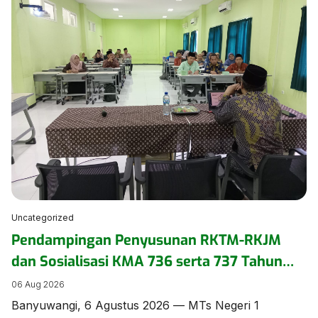
seminar pengasuhan secara daring pada Kamis
(6/8/2026). ​Kegiatan yang mengusung tema
“Menumbuhkan Kepercayaan Diri Anak Inklusi” ini
diikuti oleh pengurus dan anggota DWP di lingkungan
Kementerian Agama […]
Uncategorized
Pendampingan Penyusunan RKTM-RKJM
dan Sosialisasi KMA 736 serta 737 Tahun
2026 Digelar di MTs Negeri 1 Banyuwangi
06 Aug 2026
Banyuwangi, 6 Agustus 2026 — MTs Negeri 1