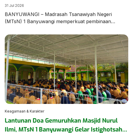
Unjuk Ketangkasan dalam Latihan Pramuka
31 Jul 2026
BANYUWANGI – Madrasah Tsanawiyah Negeri
(MTsN) 1 Banyuwangi memperkuat pembinaan
karakter dan kedisiplinan peserta didik melalui agenda
Latihan Rutin Pramuka yang digelar di Lapangan
Utama MTsN 1 Banyuwangi pada Jumat (31/7/2026).
Kegiatan diawali dengan sosialisasi tata tertib madrasah
yang disampaikan langsung oleh Wakil Ketua Majelis
Pembimbing Gugusdepan (WaKamigus) Urusan
Kesiswaan MTsN 1 Banyuwangi, Hj. Hanik […]
Keagamaan & Karakter
Lantunan Doa Gemuruhkan Masjid Nurul
Ilmi, MTsN 1 Banyuwangi Gelar Istighotsah