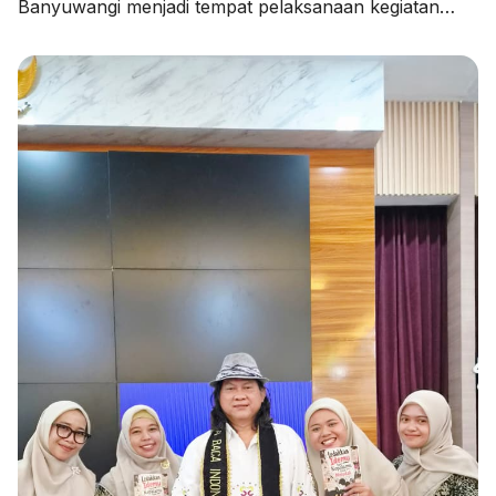
Banyuwangi menjadi tempat pelaksanaan kegiatan
Pendampingan Penyusunan Rencana Kerja Tahunan
Madrasah (RKTM) dan Rencana Kerja Jangka
Menengah (RKJM) serta Sosialisasi KMA Nomor 736
dan 737 Tahun 2026, pada Kamis (06/08/2026).
Kegiatan yang dimulai pukul 08.00 WIB hingga selesai
ini menghadirkan Pengawas Madrasah Kantor
Kementerian Agama Kabupaten Banyuwangi, […]