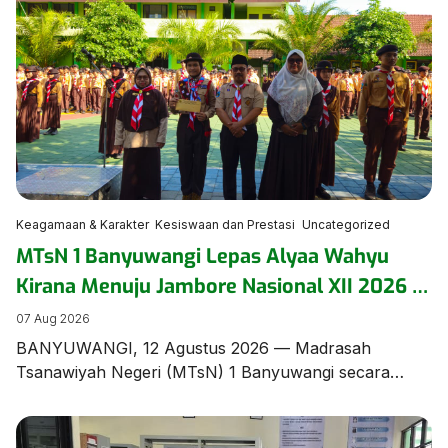
Keagamaan & Karakter
Kesiswaan dan Prestasi
Uncategorized
MTsN 1 Banyuwangi Lepas Alyaa Wahyu
Kirana Menuju Jambore Nasional XII 2026 di
Cibubur
07 Aug 2026
BANYUWANGI, 12 Agustus 2026 — Madrasah
Tsanawiyah Negeri (MTsN) 1 Banyuwangi secara
resmi menggelar upacara pelepasan Alyaa Wahyu
Kirana, siswi berbakat dari rombel 8.9, yang terpilih
mewakili madrasah dan Kabupaten Banyuwangi pada