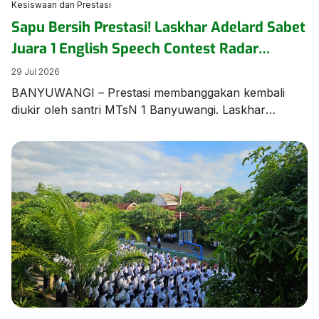
Kesiswaan dan Prestasi
Sapu Bersih Prestasi! Laskhar Adelard Sabet
Juara 1 English Speech Contest Radar
Banyuwangi
29 Jul 2026
BANYUWANGI – Prestasi membanggakan kembali
diukir oleh santri MTsN 1 Banyuwangi. Laskhar
Adelard N.F, siswa Kelas 8 KBC, berhasil keluar
sebagai Juara 1 dalam ajang bergengsi English Speech
Contest yang diselenggarakan oleh Jawa Pos Radar
Banyuwangi pada Rabu (28/7/2026) di Aula MAN 1
Banyuwangi. Kemenangan manis ini diraih melalui
perjuangan ekstra keras. Menurut sang pembimbing,
[…]