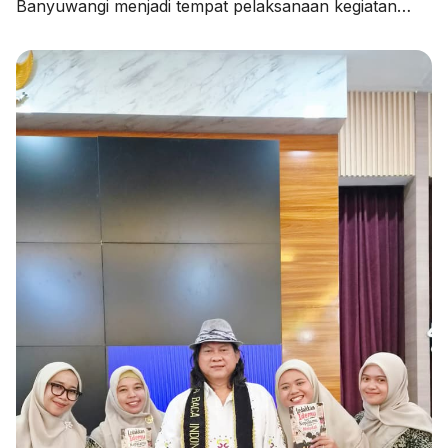
Banyuwangi menjadi tempat pelaksanaan kegiatan
Pendampingan Penyusunan Rencana Kerja Tahunan
Madrasah (RKTM) dan Rencana Kerja Jangka
Menengah (RKJM) serta Sosialisasi KMA Nomor 736
dan 737 Tahun 2026, pada Kamis (06/08/2026).
Kegiatan yang dimulai pukul 08.00 WIB hingga selesai
ini menghadirkan Pengawas Madrasah Kantor
Kementerian Agama Kabupaten Banyuwangi, […]