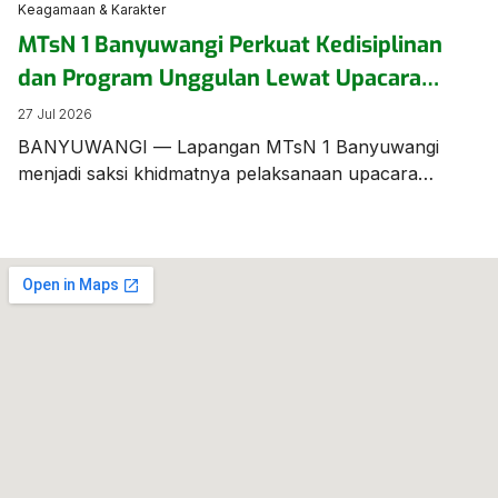
Keagamaan & Karakter
MTsN 1 Banyuwangi Perkuat Kedisiplinan
dan Program Unggulan Lewat Upacara
Bendera Berbahasa Inggris
27 Jul 2026
BANYUWANGI — Lapangan MTsN 1 Banyuwangi
menjadi saksi khidmatnya pelaksanaan upacara
bendera mingguan yang digelar beda dari biasanya.
Seluruh jalannya prosesi upacara dilaksanakan
menggunakan Bahasa Inggris, menunjukkan
komitmen sekolah dalam membiasakan kemampuan
berbahasa asing bagi para siswanya. Bertindak
sebagai Pemimpin/Pembina Upacara, Bapak Munawar
Efendi, S.Pd., M.Pd.I., menyampaikan amanat penting
yang menyoroti kesiapan akademik, program
unggulan […]