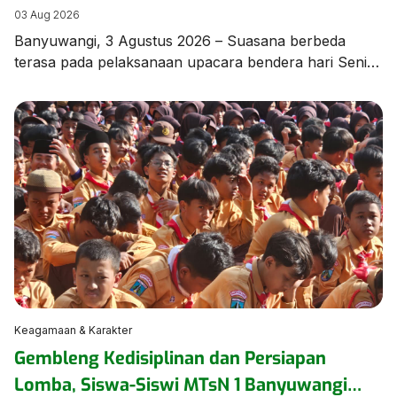
di MTsN 1 Banyuwangi
03 Aug 2026
Banyuwangi, 3 Agustus 2026 – Suasana berbeda
terasa pada pelaksanaan upacara bendera hari Senin,
3 Agustus 2026, di lapangan MTsN 1 Banyuwangi.
Seluruh rangkaian upacara dilaksanakan
menggunakan Bahasa Arab sebagai bagian dari
program pembiasaan berbahasa asing yang terus
dikembangkan oleh madrasah guna meningkatkan
kemampuan komunikasi peserta didik. Upacara
berlangsung dengan tertib, khidmat, dan penuh
semangat, […]
Keagamaan & Karakter
Gembleng Kedisiplinan dan Persiapan
Lomba, Siswa-Siswi MTsN 1 Banyuwangi