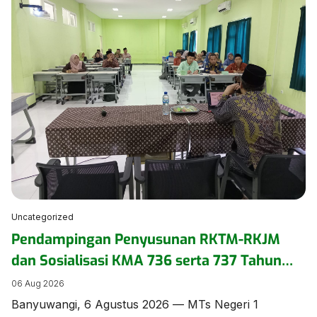
seminar pengasuhan secara daring pada Kamis
(6/8/2026). ​Kegiatan yang mengusung tema
“Menumbuhkan Kepercayaan Diri Anak Inklusi” ini
diikuti oleh pengurus dan anggota DWP di lingkungan
Kementerian Agama […]
Uncategorized
Pendampingan Penyusunan RKTM-RKJM
dan Sosialisasi KMA 736 serta 737 Tahun
2026 Digelar di MTs Negeri 1 Banyuwangi
06 Aug 2026
Banyuwangi, 6 Agustus 2026 — MTs Negeri 1