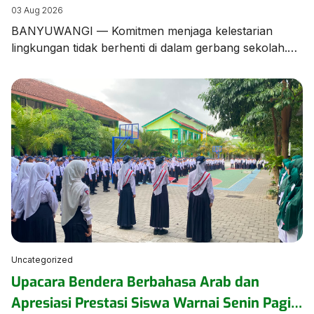
Edukasi Pengelolaan Sampah
03 Aug 2026
BANYUWANGI — Komitmen menjaga kelestarian
lingkungan tidak berhenti di dalam gerbang sekolah.
Tim dan Kader Adiwiyata MTsN 1 Banyuwangi turun
langsung ke lingkungan kampung sekitar untuk
menggelar aksi kampanye dan edukasi pengelolaan
sampah bersama warga masyarakat. Aksi ini
merupakan bentuk kepedulian nyata MTsN 1
Banyuwangi dalam merajut sinergi dengan warga
sekitar. Dalam kegiatan tersebut, para […]
Uncategorized
Upacara Bendera Berbahasa Arab dan
Apresiasi Prestasi Siswa Warnai Senin Pagi