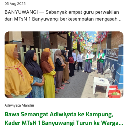
Banyuwangi dalam Bimtek Menulis Fiksi
05 Aug 2026
Mini
BANYUWANGI — Sebanyak empat guru perwakilan
dari MTsN 1 Banyuwangi berkesempatan mengasah
keterampilan literasi dalam Bimbingan Teknis (Bimtek)
Menulis Fiksi yang diselenggarakan oleh Dinas
Perpustakaan dan Kearsipan (Dispusip) Kabupaten
Banyuwangi berkolaborasi dengan Dinas Pendidikan
Kabupaten Banyuwangi. Kegiatan berharga ini
menghadirkan sastrawan terkemuka tanah air
sekaligus Duta Baca Indonesia, Gol A Gong, bersama
Komunitas Sahabat Gol […]
Adiwiyata Mandiri
Bawa Semangat Adiwiyata ke Kampung,
Kader MTsN 1 Banyuwangi Turun ke Warga