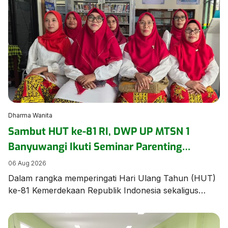
ajang bergengsi Jambore Nasional (Jamnas) XII 2026
di Cibubur, Jakarta, pada 13–20 Agustus. Acara
pelepasan berlangsung khidmat dan penuh haru,
dihadiri oleh civitas […]
Dharma Wanita
Sambut HUT ke-81 RI, DWP UP MTSN 1
Banyuwangi Ikuti Seminar Parenting
Pendidikan Inklusif untuk Dorong
06 Aug 2026
Kepercayaan Diri Anak
Dalam rangka memperingati Hari Ulang Tahun (HUT)
ke-81 Kemerdekaan Republik Indonesia sekaligus
memperkuat pemahaman mengenai pengasuhan anak
berkebutuhan khusus, Dharma Wanita Persatuan
Unsur Pelaksana MTSN 1 Banyuwangi mengikuti