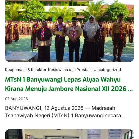
Keagamaan & Karakter
Kesiswaan dan Prestasi
Uncategorized
MTsN 1 Banyuwangi Lepas Alyaa Wahyu
Kirana Menuju Jambore Nasional XII 2026 di
Cibubur
07 Aug 2026
BANYUWANGI, 12 Agustus 2026 — Madrasah
Tsanawiyah Negeri (MTsN) 1 Banyuwangi secara
resmi menggelar upacara pelepasan Alyaa Wahyu
Kirana, siswi berbakat dari rombel 8.9, yang terpilih
mewakili madrasah dan Kabupaten Banyuwangi pada