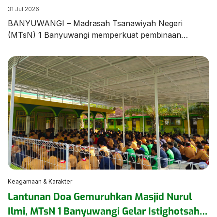
Unjuk Ketangkasan dalam Latihan Pramuka
31 Jul 2026
BANYUWANGI – Madrasah Tsanawiyah Negeri
(MTsN) 1 Banyuwangi memperkuat pembinaan
karakter dan kedisiplinan peserta didik melalui agenda
Latihan Rutin Pramuka yang digelar di Lapangan
Utama MTsN 1 Banyuwangi pada Jumat (31/7/2026).
Kegiatan diawali dengan sosialisasi tata tertib madrasah
yang disampaikan langsung oleh Wakil Ketua Majelis
Pembimbing Gugusdepan (WaKamigus) Urusan
Kesiswaan MTsN 1 Banyuwangi, Hj. Hanik […]
Keagamaan & Karakter
Lantunan Doa Gemuruhkan Masjid Nurul
Ilmi, MTsN 1 Banyuwangi Gelar Istighotsah