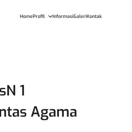
Home
Profil
Informasi
Galeri
Kontak
sN 1
Lintas Agama