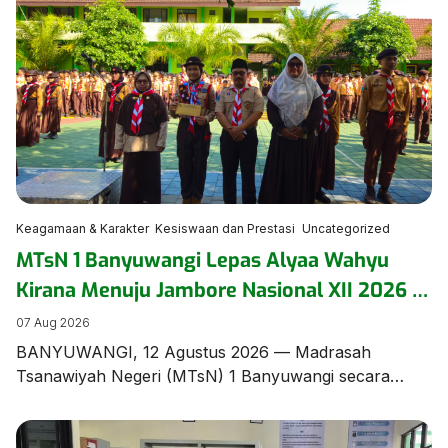
dilaksanakan menggunakan bahasa Inggris. Langkah
inovatif ini diterapkan sebagai bagian dari pembiasaan
lingkungan berbahasa asing (foreign language
environment) untuk melatih keberanian dan kefasihan
berbahasa para siswa di […]
Keagamaan & Karakter
Kesiswaan dan Prestasi
Uncategorized
MTsN 1 Banyuwangi Lepas Alyaa Wahyu
Kirana Menuju Jambore Nasional XII 2026 di
Cibubur
07 Aug 2026
BANYUWANGI, 12 Agustus 2026 — Madrasah
Tsanawiyah Negeri (MTsN) 1 Banyuwangi secara
resmi menggelar upacara pelepasan Alyaa Wahyu
Kirana, siswi berbakat dari rombel 8.9, yang terpilih