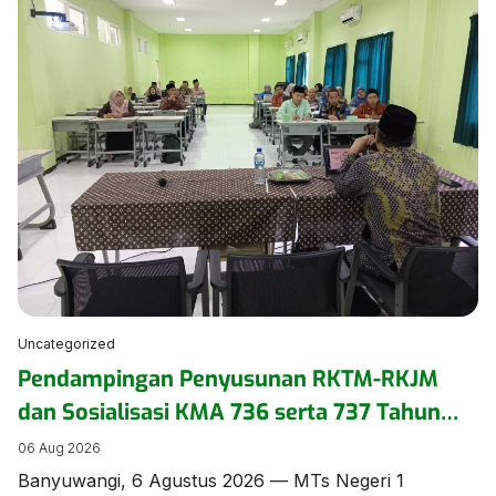
Unsur Pelaksana MTSN 1 Banyuwangi mengikuti
seminar pengasuhan secara daring pada Kamis
(6/8/2026). ​Kegiatan yang mengusung tema
“Menumbuhkan Kepercayaan Diri Anak Inklusi” ini
diikuti oleh pengurus dan anggota DWP di lingkungan
Kementerian Agama […]
Uncategorized
Pendampingan Penyusunan RKTM-RKJM
dan Sosialisasi KMA 736 serta 737 Tahun
2026 Digelar di MTs Negeri 1 Banyuwangi
06 Aug 2026
Banyuwangi, 6 Agustus 2026 — MTs Negeri 1