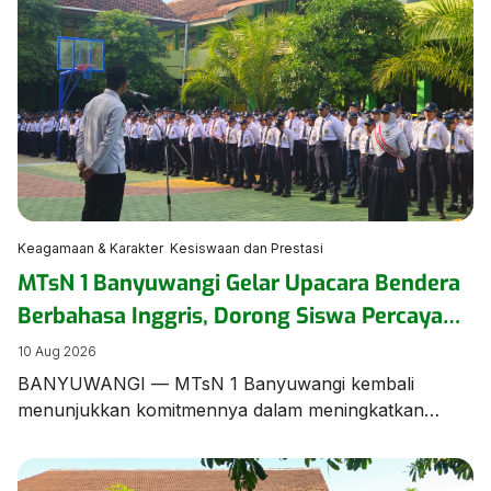
atau Geber Masjid yang dipusatkan di Masjid Nurul Ilmi
pada Senin, 10 Agustus 2026. Kegiatan aksi bersih ini
dilaksanakan secara menyeluruh dengan melibatkan
seluruh […]
Keagamaan & Karakter
Kesiswaan dan Prestasi
MTsN 1 Banyuwangi Gelar Upacara Bendera
Berbahasa Inggris, Dorong Siswa Percaya
Diri dan Jaga Toleransi
10 Aug 2026
BANYUWANGI — MTsN 1 Banyuwangi kembali
menunjukkan komitmennya dalam meningkatkan
keahlian bahasa asing peserta didiknya. Pada upacara
bendera mingguan yang berlangsung di halaman
utama madrasah, seluruh rangkaian acara