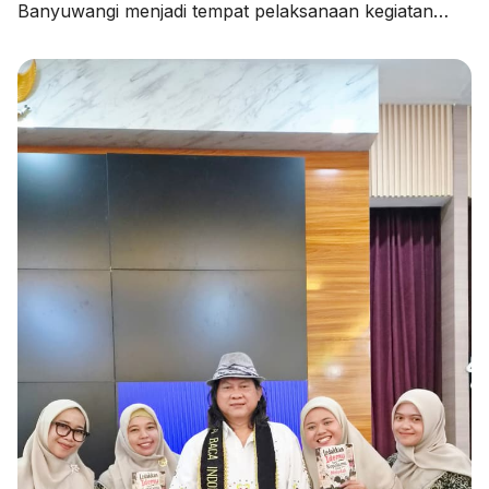
Banyuwangi menjadi tempat pelaksanaan kegiatan
Pendampingan Penyusunan Rencana Kerja Tahunan
Madrasah (RKTM) dan Rencana Kerja Jangka
Menengah (RKJM) serta Sosialisasi KMA Nomor 736
dan 737 Tahun 2026, pada Kamis (06/08/2026).
Kegiatan yang dimulai pukul 08.00 WIB hingga selesai
ini menghadirkan Pengawas Madrasah Kantor
Kementerian Agama Kabupaten Banyuwangi, […]