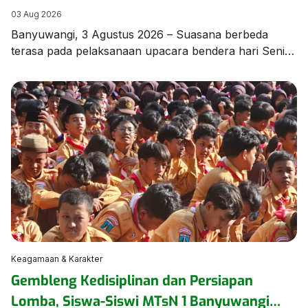
di MTsN 1 Banyuwangi
03 Aug 2026
Banyuwangi, 3 Agustus 2026 – Suasana berbeda
terasa pada pelaksanaan upacara bendera hari Senin,
3 Agustus 2026, di lapangan MTsN 1 Banyuwangi.
Seluruh rangkaian upacara dilaksanakan
menggunakan Bahasa Arab sebagai bagian dari
program pembiasaan berbahasa asing yang terus
dikembangkan oleh madrasah guna meningkatkan
kemampuan komunikasi peserta didik. Upacara
berlangsung dengan tertib, khidmat, dan penuh
semangat, […]
Keagamaan & Karakter
Gembleng Kedisiplinan dan Persiapan
Lomba, Siswa-Siswi MTsN 1 Banyuwangi