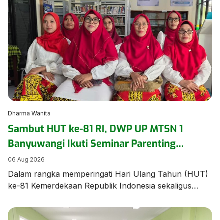
mewakili madrasah dan Kabupaten Banyuwangi pada
ajang bergengsi Jambore Nasional (Jamnas) XII 2026
di Cibubur, Jakarta, pada 13–20 Agustus. Acara
pelepasan berlangsung khidmat dan penuh haru,
dihadiri oleh civitas […]
Dharma Wanita
Sambut HUT ke-81 RI, DWP UP MTSN 1
Banyuwangi Ikuti Seminar Parenting
Pendidikan Inklusif untuk Dorong
06 Aug 2026
Kepercayaan Diri Anak
Dalam rangka memperingati Hari Ulang Tahun (HUT)
ke-81 Kemerdekaan Republik Indonesia sekaligus
memperkuat pemahaman mengenai pengasuhan anak
berkebutuhan khusus, Dharma Wanita Persatuan