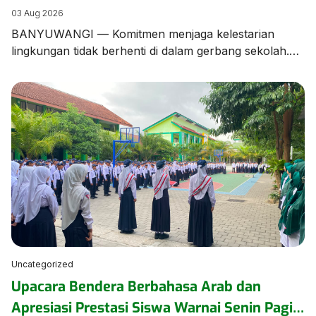
Edukasi Pengelolaan Sampah
03 Aug 2026
BANYUWANGI — Komitmen menjaga kelestarian
lingkungan tidak berhenti di dalam gerbang sekolah.
Tim dan Kader Adiwiyata MTsN 1 Banyuwangi turun
langsung ke lingkungan kampung sekitar untuk
menggelar aksi kampanye dan edukasi pengelolaan
sampah bersama warga masyarakat. Aksi ini
merupakan bentuk kepedulian nyata MTsN 1
Banyuwangi dalam merajut sinergi dengan warga
sekitar. Dalam kegiatan tersebut, para […]
Uncategorized
Upacara Bendera Berbahasa Arab dan
Apresiasi Prestasi Siswa Warnai Senin Pagi