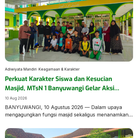
Adiwiyata Mandiri
Keagamaan & Karakter
Perkuat Karakter Siswa dan Kesucian
Masjid, MTsN 1 Banyuwangi Gelar Aksi
Serentak Geber Mas di Masjid Nurul Ilmi
10 Aug 2026
BANYUWANGI, 10 Agustus 2026 — Dalam upaya
mengagungkan fungsi masjid sekaligus menanamkan
kepedulian lingkungan hidup pada peserta didik,
Keluarga Besar MTsN 1 Banyuwangi menggelar aksi
sosial gotong royong Gerakan Bersih-Bersih Masjid