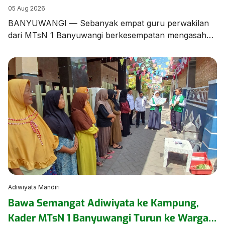
Banyuwangi dalam Bimtek Menulis Fiksi
05 Aug 2026
Mini
BANYUWANGI — Sebanyak empat guru perwakilan
dari MTsN 1 Banyuwangi berkesempatan mengasah
keterampilan literasi dalam Bimbingan Teknis (Bimtek)
Menulis Fiksi yang diselenggarakan oleh Dinas
Perpustakaan dan Kearsipan (Dispusip) Kabupaten
Banyuwangi berkolaborasi dengan Dinas Pendidikan
Kabupaten Banyuwangi. Kegiatan berharga ini
menghadirkan sastrawan terkemuka tanah air
sekaligus Duta Baca Indonesia, Gol A Gong, bersama
Komunitas Sahabat Gol […]
Adiwiyata Mandiri
Bawa Semangat Adiwiyata ke Kampung,
Kader MTsN 1 Banyuwangi Turun ke Warga