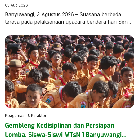
di MTsN 1 Banyuwangi
03 Aug 2026
Banyuwangi, 3 Agustus 2026 – Suasana berbeda
terasa pada pelaksanaan upacara bendera hari Senin,
3 Agustus 2026, di lapangan MTsN 1 Banyuwangi.
Seluruh rangkaian upacara dilaksanakan
menggunakan Bahasa Arab sebagai bagian dari
program pembiasaan berbahasa asing yang terus
dikembangkan oleh madrasah guna meningkatkan
kemampuan komunikasi peserta didik. Upacara
berlangsung dengan tertib, khidmat, dan penuh
semangat, […]
Keagamaan & Karakter
Gembleng Kedisiplinan dan Persiapan
Lomba, Siswa-Siswi MTsN 1 Banyuwangi