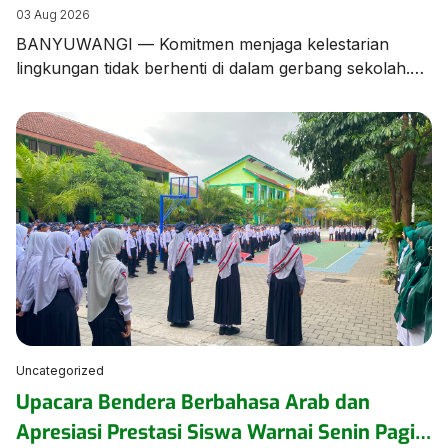
Edukasi Pengelolaan Sampah
03 Aug 2026
BANYUWANGI — Komitmen menjaga kelestarian
lingkungan tidak berhenti di dalam gerbang sekolah.
Tim dan Kader Adiwiyata MTsN 1 Banyuwangi turun
langsung ke lingkungan kampung sekitar untuk
menggelar aksi kampanye dan edukasi pengelolaan
sampah bersama warga masyarakat. Aksi ini
merupakan bentuk kepedulian nyata MTsN 1
Banyuwangi dalam merajut sinergi dengan warga
sekitar. Dalam kegiatan tersebut, para […]
Uncategorized
Upacara Bendera Berbahasa Arab dan
Apresiasi Prestasi Siswa Warnai Senin Pagi