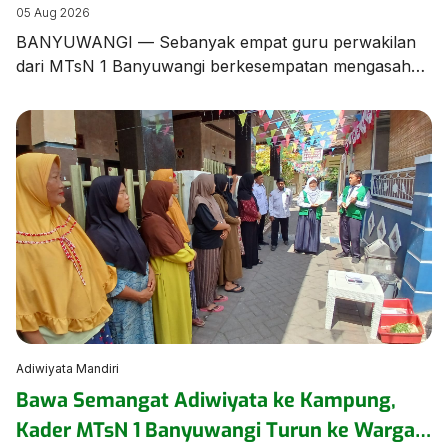
Banyuwangi dalam Bimtek Menulis Fiksi
05 Aug 2026
Mini
BANYUWANGI — Sebanyak empat guru perwakilan
dari MTsN 1 Banyuwangi berkesempatan mengasah
keterampilan literasi dalam Bimbingan Teknis (Bimtek)
Menulis Fiksi yang diselenggarakan oleh Dinas
Perpustakaan dan Kearsipan (Dispusip) Kabupaten
Banyuwangi berkolaborasi dengan Dinas Pendidikan
Kabupaten Banyuwangi. Kegiatan berharga ini
menghadirkan sastrawan terkemuka tanah air
sekaligus Duta Baca Indonesia, Gol A Gong, bersama
Komunitas Sahabat Gol […]
Adiwiyata Mandiri
Bawa Semangat Adiwiyata ke Kampung,
Kader MTsN 1 Banyuwangi Turun ke Warga