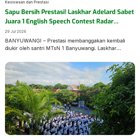
Kesiswaan dan Prestasi
Sapu Bersih Prestasi! Laskhar Adelard Sabet
Juara 1 English Speech Contest Radar
Banyuwangi
29 Jul 2026
BANYUWANGI – Prestasi membanggakan kembali
diukir oleh santri MTsN 1 Banyuwangi. Laskhar
Adelard N.F, siswa Kelas 8 KBC, berhasil keluar
sebagai Juara 1 dalam ajang bergengsi English Speech
Contest yang diselenggarakan oleh Jawa Pos Radar
Banyuwangi pada Rabu (28/7/2026) di Aula MAN 1
Banyuwangi. Kemenangan manis ini diraih melalui
perjuangan ekstra keras. Menurut sang pembimbing,
[…]