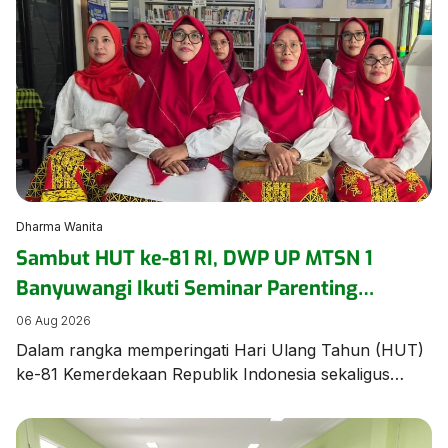
ajang bergengsi Jambore Nasional (Jamnas) XII 2026
di Cibubur, Jakarta, pada 13–20 Agustus. Acara
pelepasan berlangsung khidmat dan penuh haru,
dihadiri oleh civitas […]
Dharma Wanita
Sambut HUT ke-81 RI, DWP UP MTSN 1
Banyuwangi Ikuti Seminar Parenting
Pendidikan Inklusif untuk Dorong
06 Aug 2026
Kepercayaan Diri Anak
Dalam rangka memperingati Hari Ulang Tahun (HUT)
ke-81 Kemerdekaan Republik Indonesia sekaligus
memperkuat pemahaman mengenai pengasuhan anak
berkebutuhan khusus, Dharma Wanita Persatuan
Unsur Pelaksana MTSN 1 Banyuwangi mengikuti