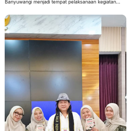
Banyuwangi menjadi tempat pelaksanaan kegiatan
Pendampingan Penyusunan Rencana Kerja Tahunan
Madrasah (RKTM) dan Rencana Kerja Jangka
Menengah (RKJM) serta Sosialisasi KMA Nomor 736
dan 737 Tahun 2026, pada Kamis (06/08/2026).
Kegiatan yang dimulai pukul 08.00 WIB hingga selesai
ini menghadirkan Pengawas Madrasah Kantor
Kementerian Agama Kabupaten Banyuwangi, […]