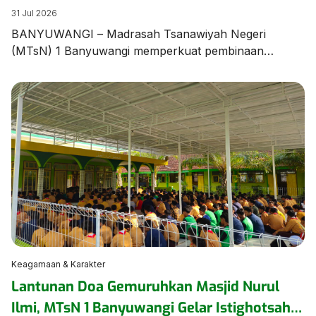
Unjuk Ketangkasan dalam Latihan Pramuka
31 Jul 2026
BANYUWANGI – Madrasah Tsanawiyah Negeri
(MTsN) 1 Banyuwangi memperkuat pembinaan
karakter dan kedisiplinan peserta didik melalui agenda
Latihan Rutin Pramuka yang digelar di Lapangan
Utama MTsN 1 Banyuwangi pada Jumat (31/7/2026).
Kegiatan diawali dengan sosialisasi tata tertib madrasah
yang disampaikan langsung oleh Wakil Ketua Majelis
Pembimbing Gugusdepan (WaKamigus) Urusan
Kesiswaan MTsN 1 Banyuwangi, Hj. Hanik […]
Keagamaan & Karakter
Lantunan Doa Gemuruhkan Masjid Nurul
Ilmi, MTsN 1 Banyuwangi Gelar Istighotsah