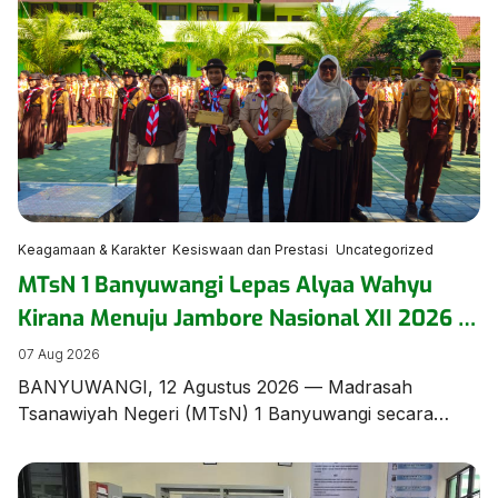
Keagamaan & Karakter
Kesiswaan dan Prestasi
Uncategorized
MTsN 1 Banyuwangi Lepas Alyaa Wahyu
Kirana Menuju Jambore Nasional XII 2026 di
Cibubur
07 Aug 2026
BANYUWANGI, 12 Agustus 2026 — Madrasah
Tsanawiyah Negeri (MTsN) 1 Banyuwangi secara
resmi menggelar upacara pelepasan Alyaa Wahyu
Kirana, siswi berbakat dari rombel 8.9, yang terpilih
mewakili madrasah dan Kabupaten Banyuwangi pada