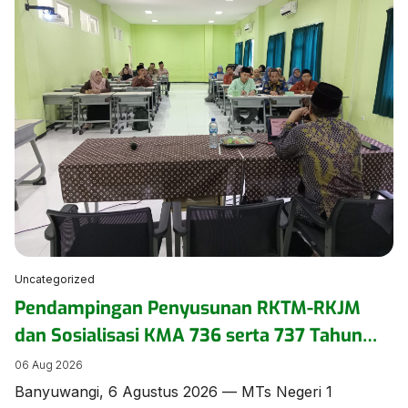
seminar pengasuhan secara daring pada Kamis
(6/8/2026). ​Kegiatan yang mengusung tema
“Menumbuhkan Kepercayaan Diri Anak Inklusi” ini
diikuti oleh pengurus dan anggota DWP di lingkungan
Kementerian Agama […]
Uncategorized
Pendampingan Penyusunan RKTM-RKJM
dan Sosialisasi KMA 736 serta 737 Tahun
2026 Digelar di MTs Negeri 1 Banyuwangi
06 Aug 2026
Banyuwangi, 6 Agustus 2026 — MTs Negeri 1