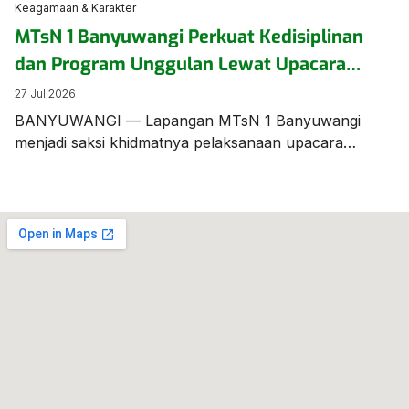
Keagamaan & Karakter
MTsN 1 Banyuwangi Perkuat Kedisiplinan
dan Program Unggulan Lewat Upacara
Bendera Berbahasa Inggris
27 Jul 2026
BANYUWANGI — Lapangan MTsN 1 Banyuwangi
menjadi saksi khidmatnya pelaksanaan upacara
bendera mingguan yang digelar beda dari biasanya.
Seluruh jalannya prosesi upacara dilaksanakan
menggunakan Bahasa Inggris, menunjukkan
komitmen sekolah dalam membiasakan kemampuan
berbahasa asing bagi para siswanya. Bertindak
sebagai Pemimpin/Pembina Upacara, Bapak Munawar
Efendi, S.Pd., M.Pd.I., menyampaikan amanat penting
yang menyoroti kesiapan akademik, program
unggulan […]