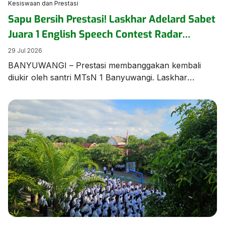
Kesiswaan dan Prestasi
Sapu Bersih Prestasi! Laskhar Adelard Sabet
Juara 1 English Speech Contest Radar
Banyuwangi
29 Jul 2026
BANYUWANGI – Prestasi membanggakan kembali
diukir oleh santri MTsN 1 Banyuwangi. Laskhar
Adelard N.F, siswa Kelas 8 KBC, berhasil keluar
sebagai Juara 1 dalam ajang bergengsi English Speech
Contest yang diselenggarakan oleh Jawa Pos Radar
Banyuwangi pada Rabu (28/7/2026) di Aula MAN 1
Banyuwangi. Kemenangan manis ini diraih melalui
perjuangan ekstra keras. Menurut sang pembimbing,
[…]