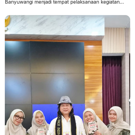
Banyuwangi menjadi tempat pelaksanaan kegiatan
Pendampingan Penyusunan Rencana Kerja Tahunan
Madrasah (RKTM) dan Rencana Kerja Jangka
Menengah (RKJM) serta Sosialisasi KMA Nomor 736
dan 737 Tahun 2026, pada Kamis (06/08/2026).
Kegiatan yang dimulai pukul 08.00 WIB hingga selesai
ini menghadirkan Pengawas Madrasah Kantor
Kementerian Agama Kabupaten Banyuwangi, […]