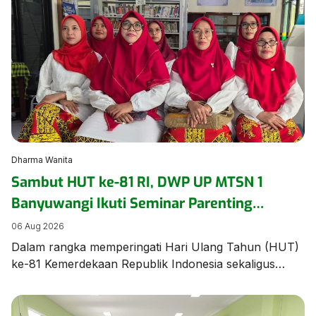
ajang bergengsi Jambore Nasional (Jamnas) XII 2026
di Cibubur, Jakarta, pada 13–20 Agustus. Acara
pelepasan berlangsung khidmat dan penuh haru,
dihadiri oleh civitas […]
Dharma Wanita
Sambut HUT ke-81 RI, DWP UP MTSN 1
Banyuwangi Ikuti Seminar Parenting
Pendidikan Inklusif untuk Dorong
06 Aug 2026
Kepercayaan Diri Anak
Dalam rangka memperingati Hari Ulang Tahun (HUT)
ke-81 Kemerdekaan Republik Indonesia sekaligus
memperkuat pemahaman mengenai pengasuhan anak
berkebutuhan khusus, Dharma Wanita Persatuan
Unsur Pelaksana MTSN 1 Banyuwangi mengikuti