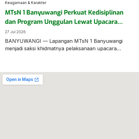
Keagamaan & Karakter
MTsN 1 Banyuwangi Perkuat Kedisiplinan
dan Program Unggulan Lewat Upacara
Bendera Berbahasa Inggris
27 Jul 2026
BANYUWANGI — Lapangan MTsN 1 Banyuwangi
menjadi saksi khidmatnya pelaksanaan upacara
bendera mingguan yang digelar beda dari biasanya.
Seluruh jalannya prosesi upacara dilaksanakan
menggunakan Bahasa Inggris, menunjukkan
komitmen sekolah dalam membiasakan kemampuan
berbahasa asing bagi para siswanya. Bertindak
sebagai Pemimpin/Pembina Upacara, Bapak Munawar
Efendi, S.Pd., M.Pd.I., menyampaikan amanat penting
yang menyoroti kesiapan akademik, program
unggulan […]