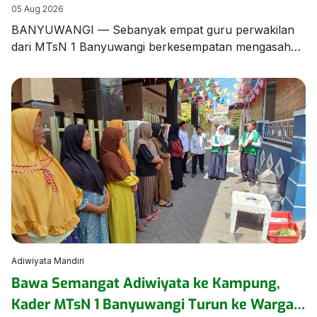
Banyuwangi dalam Bimtek Menulis Fiksi
05 Aug 2026
Mini
BANYUWANGI — Sebanyak empat guru perwakilan
dari MTsN 1 Banyuwangi berkesempatan mengasah
keterampilan literasi dalam Bimbingan Teknis (Bimtek)
Menulis Fiksi yang diselenggarakan oleh Dinas
Perpustakaan dan Kearsipan (Dispusip) Kabupaten
Banyuwangi berkolaborasi dengan Dinas Pendidikan
Kabupaten Banyuwangi. Kegiatan berharga ini
menghadirkan sastrawan terkemuka tanah air
sekaligus Duta Baca Indonesia, Gol A Gong, bersama
Komunitas Sahabat Gol […]
Adiwiyata Mandiri
Bawa Semangat Adiwiyata ke Kampung,
Kader MTsN 1 Banyuwangi Turun ke Warga