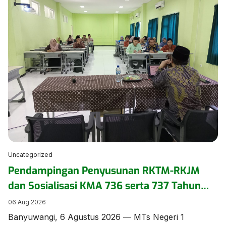
seminar pengasuhan secara daring pada Kamis
(6/8/2026). ​Kegiatan yang mengusung tema
“Menumbuhkan Kepercayaan Diri Anak Inklusi” ini
diikuti oleh pengurus dan anggota DWP di lingkungan
Kementerian Agama […]
Uncategorized
Pendampingan Penyusunan RKTM-RKJM
dan Sosialisasi KMA 736 serta 737 Tahun
2026 Digelar di MTs Negeri 1 Banyuwangi
06 Aug 2026
Banyuwangi, 6 Agustus 2026 — MTs Negeri 1