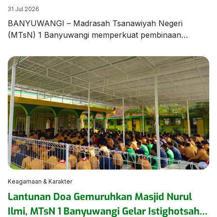
Unjuk Ketangkasan dalam Latihan Pramuka
31 Jul 2026
BANYUWANGI – Madrasah Tsanawiyah Negeri
(MTsN) 1 Banyuwangi memperkuat pembinaan
karakter dan kedisiplinan peserta didik melalui agenda
Latihan Rutin Pramuka yang digelar di Lapangan
Utama MTsN 1 Banyuwangi pada Jumat (31/7/2026).
Kegiatan diawali dengan sosialisasi tata tertib madrasah
yang disampaikan langsung oleh Wakil Ketua Majelis
Pembimbing Gugusdepan (WaKamigus) Urusan
Kesiswaan MTsN 1 Banyuwangi, Hj. Hanik […]
Keagamaan & Karakter
Lantunan Doa Gemuruhkan Masjid Nurul
Ilmi, MTsN 1 Banyuwangi Gelar Istighotsah