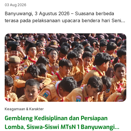
di MTsN 1 Banyuwangi
03 Aug 2026
Banyuwangi, 3 Agustus 2026 – Suasana berbeda
terasa pada pelaksanaan upacara bendera hari Senin,
3 Agustus 2026, di lapangan MTsN 1 Banyuwangi.
Seluruh rangkaian upacara dilaksanakan
menggunakan Bahasa Arab sebagai bagian dari
program pembiasaan berbahasa asing yang terus
dikembangkan oleh madrasah guna meningkatkan
kemampuan komunikasi peserta didik. Upacara
berlangsung dengan tertib, khidmat, dan penuh
semangat, […]
Keagamaan & Karakter
Gembleng Kedisiplinan dan Persiapan
Lomba, Siswa-Siswi MTsN 1 Banyuwangi