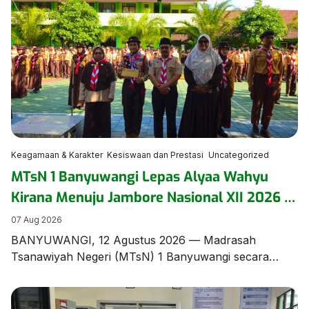
Keagamaan & Karakter
Kesiswaan dan Prestasi
Uncategorized
MTsN 1 Banyuwangi Lepas Alyaa Wahyu
Kirana Menuju Jambore Nasional XII 2026 di
Cibubur
07 Aug 2026
BANYUWANGI, 12 Agustus 2026 — Madrasah
Tsanawiyah Negeri (MTsN) 1 Banyuwangi secara
resmi menggelar upacara pelepasan Alyaa Wahyu
Kirana, siswi berbakat dari rombel 8.9, yang terpilih
mewakili madrasah dan Kabupaten Banyuwangi pada