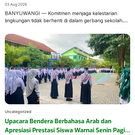
Edukasi Pengelolaan Sampah
03 Aug 2026
BANYUWANGI — Komitmen menjaga kelestarian
lingkungan tidak berhenti di dalam gerbang sekolah.
Tim dan Kader Adiwiyata MTsN 1 Banyuwangi turun
langsung ke lingkungan kampung sekitar untuk
menggelar aksi kampanye dan edukasi pengelolaan
sampah bersama warga masyarakat. Aksi ini
merupakan bentuk kepedulian nyata MTsN 1
Banyuwangi dalam merajut sinergi dengan warga
sekitar. Dalam kegiatan tersebut, para […]
Uncategorized
Upacara Bendera Berbahasa Arab dan
Apresiasi Prestasi Siswa Warnai Senin Pagi