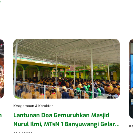
si
i
n
an
Keagamaan & Karakter
n
Lantunan Doa Gemuruhkan Masjid
Nurul Ilmi, MTsN 1 Banyuwangi Gelar
K