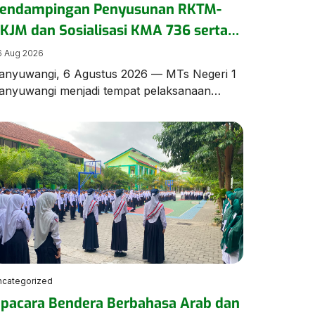
endampingan Penyusunan RKTM-
KJM dan Sosialisasi KMA 736 serta
37 Tahun 2026 Digelar di MTs Negeri
6 Aug 2026
 Banyuwangi
anyuwangi, 6 Agustus 2026 — MTs Negeri 1
anyuwangi menjadi tempat pelaksanaan
egiatan Pendampingan Penyusunan Rencana
erja Tahunan Madrasah (RKTM) dan
encana Kerja Jangka Menengah (RKJM)
erta Sosialisasi KMA Nomor 736 dan 737
ahun 2026, pada Kamis (06/08/2026).
egiatan yang dimulai pukul 08.00 WIB hingga
elesai ini menghadirkan Pengawas Madrasah
antor Kementerian Agama Kabupaten
anyuwangi, […]
ncategorized
pacara Bendera Berbahasa Arab dan