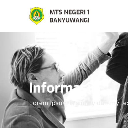
Informasi
Lorem Ipsum is simply dummy text 