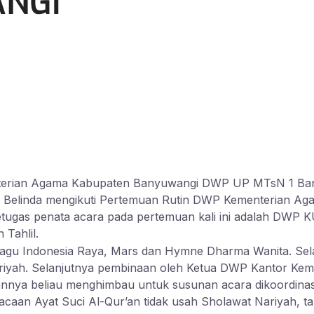
ANGI
terian Agama Kabupaten Banyuwangi DWP UP MTsN 1 Banyuw
phia Belinda mengikuti Pertemuan Rutin DWP Kementerian
Petugas penata acara pada pertemuan kali ini adalah DWP
 Tahlil.
gu Indonesia Raya, Mars dan Hymne Dharma Wanita. Sela
ariyah. Selanjutnya pembinaan oleh Ketua DWP Kantor K
naannya beliau menghimbau untuk susunan acara dikoordi
caan Ayat Suci Al-Qur’an tidak usah Sholawat Nariyah, ta