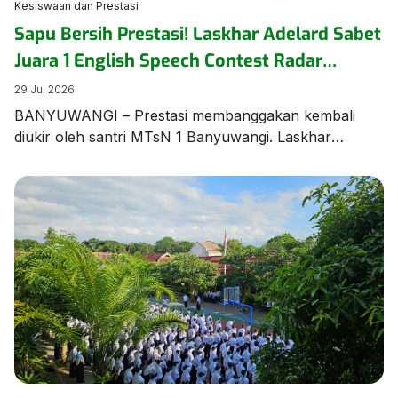
Kesiswaan dan Prestasi
Sapu Bersih Prestasi! Laskhar Adelard Sabet
Juara 1 English Speech Contest Radar
Banyuwangi
29 Jul 2026
BANYUWANGI – Prestasi membanggakan kembali
diukir oleh santri MTsN 1 Banyuwangi. Laskhar
Adelard N.F, siswa Kelas 8 KBC, berhasil keluar
sebagai Juara 1 dalam ajang bergengsi English Speech
Contest yang diselenggarakan oleh Jawa Pos Radar
Banyuwangi pada Rabu (28/7/2026) di Aula MAN 1
Banyuwangi. Kemenangan manis ini diraih melalui
perjuangan ekstra keras. Menurut sang pembimbing,
[…]