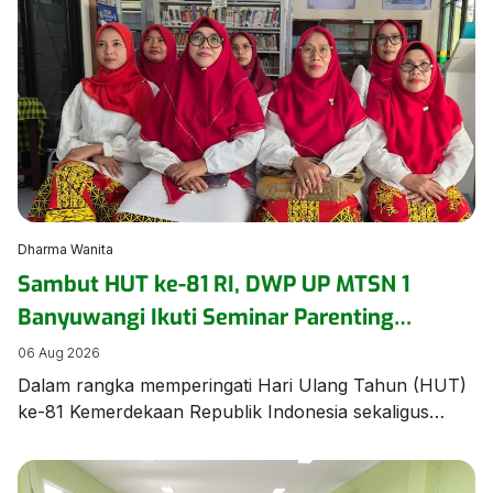
ajang bergengsi Jambore Nasional (Jamnas) XII 2026
di Cibubur, Jakarta, pada 13–20 Agustus. Acara
pelepasan berlangsung khidmat dan penuh haru,
dihadiri oleh civitas […]
Dharma Wanita
Sambut HUT ke-81 RI, DWP UP MTSN 1
Banyuwangi Ikuti Seminar Parenting
Pendidikan Inklusif untuk Dorong
06 Aug 2026
Kepercayaan Diri Anak
Dalam rangka memperingati Hari Ulang Tahun (HUT)
ke-81 Kemerdekaan Republik Indonesia sekaligus
memperkuat pemahaman mengenai pengasuhan anak
berkebutuhan khusus, Dharma Wanita Persatuan
Unsur Pelaksana MTSN 1 Banyuwangi mengikuti