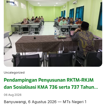
seminar pengasuhan secara daring pada Kamis
(6/8/2026). ​Kegiatan yang mengusung tema
“Menumbuhkan Kepercayaan Diri Anak Inklusi” ini
diikuti oleh pengurus dan anggota DWP di lingkungan
Kementerian Agama […]
Uncategorized
Pendampingan Penyusunan RKTM-RKJM
dan Sosialisasi KMA 736 serta 737 Tahun
2026 Digelar di MTs Negeri 1 Banyuwangi
06 Aug 2026
Banyuwangi, 6 Agustus 2026 — MTs Negeri 1