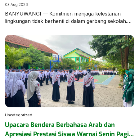
Edukasi Pengelolaan Sampah
03 Aug 2026
BANYUWANGI — Komitmen menjaga kelestarian
lingkungan tidak berhenti di dalam gerbang sekolah.
Tim dan Kader Adiwiyata MTsN 1 Banyuwangi turun
langsung ke lingkungan kampung sekitar untuk
menggelar aksi kampanye dan edukasi pengelolaan
sampah bersama warga masyarakat. Aksi ini
merupakan bentuk kepedulian nyata MTsN 1
Banyuwangi dalam merajut sinergi dengan warga
sekitar. Dalam kegiatan tersebut, para […]
Uncategorized
Upacara Bendera Berbahasa Arab dan
Apresiasi Prestasi Siswa Warnai Senin Pagi