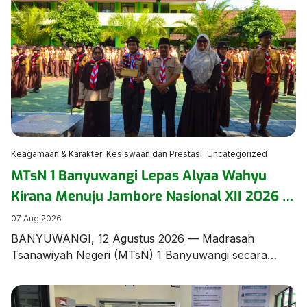
Keagamaan & Karakter
Kesiswaan dan Prestasi
Uncategorized
MTsN 1 Banyuwangi Lepas Alyaa Wahyu
Kirana Menuju Jambore Nasional XII 2026 di
Cibubur
07 Aug 2026
BANYUWANGI, 12 Agustus 2026 — Madrasah
Tsanawiyah Negeri (MTsN) 1 Banyuwangi secara
resmi menggelar upacara pelepasan Alyaa Wahyu
Kirana, siswi berbakat dari rombel 8.9, yang terpilih
mewakili madrasah dan Kabupaten Banyuwangi pada