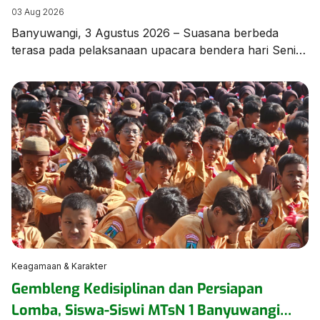
di MTsN 1 Banyuwangi
03 Aug 2026
Banyuwangi, 3 Agustus 2026 – Suasana berbeda
terasa pada pelaksanaan upacara bendera hari Senin,
3 Agustus 2026, di lapangan MTsN 1 Banyuwangi.
Seluruh rangkaian upacara dilaksanakan
menggunakan Bahasa Arab sebagai bagian dari
program pembiasaan berbahasa asing yang terus
dikembangkan oleh madrasah guna meningkatkan
kemampuan komunikasi peserta didik. Upacara
berlangsung dengan tertib, khidmat, dan penuh
semangat, […]
Keagamaan & Karakter
Gembleng Kedisiplinan dan Persiapan
Lomba, Siswa-Siswi MTsN 1 Banyuwangi