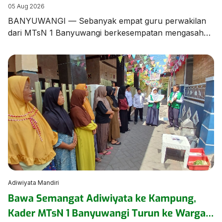
Banyuwangi dalam Bimtek Menulis Fiksi
05 Aug 2026
Mini
BANYUWANGI — Sebanyak empat guru perwakilan
dari MTsN 1 Banyuwangi berkesempatan mengasah
keterampilan literasi dalam Bimbingan Teknis (Bimtek)
Menulis Fiksi yang diselenggarakan oleh Dinas
Perpustakaan dan Kearsipan (Dispusip) Kabupaten
Banyuwangi berkolaborasi dengan Dinas Pendidikan
Kabupaten Banyuwangi. Kegiatan berharga ini
menghadirkan sastrawan terkemuka tanah air
sekaligus Duta Baca Indonesia, Gol A Gong, bersama
Komunitas Sahabat Gol […]
Adiwiyata Mandiri
Bawa Semangat Adiwiyata ke Kampung,
Kader MTsN 1 Banyuwangi Turun ke Warga