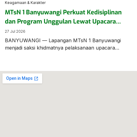
Keagamaan & Karakter
MTsN 1 Banyuwangi Perkuat Kedisiplinan
dan Program Unggulan Lewat Upacara
Bendera Berbahasa Inggris
27 Jul 2026
BANYUWANGI — Lapangan MTsN 1 Banyuwangi
menjadi saksi khidmatnya pelaksanaan upacara
bendera mingguan yang digelar beda dari biasanya.
Seluruh jalannya prosesi upacara dilaksanakan
menggunakan Bahasa Inggris, menunjukkan
komitmen sekolah dalam membiasakan kemampuan
berbahasa asing bagi para siswanya. Bertindak
sebagai Pemimpin/Pembina Upacara, Bapak Munawar
Efendi, S.Pd., M.Pd.I., menyampaikan amanat penting
yang menyoroti kesiapan akademik, program
unggulan […]