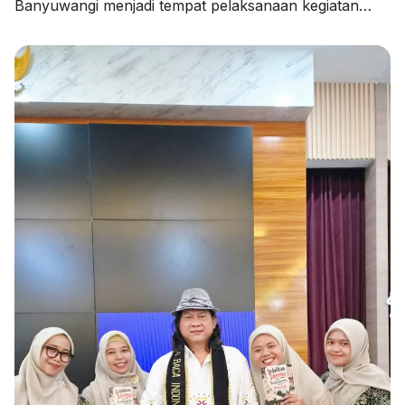
Banyuwangi menjadi tempat pelaksanaan kegiatan
Pendampingan Penyusunan Rencana Kerja Tahunan
Madrasah (RKTM) dan Rencana Kerja Jangka
Menengah (RKJM) serta Sosialisasi KMA Nomor 736
dan 737 Tahun 2026, pada Kamis (06/08/2026).
Kegiatan yang dimulai pukul 08.00 WIB hingga selesai
ini menghadirkan Pengawas Madrasah Kantor
Kementerian Agama Kabupaten Banyuwangi, […]