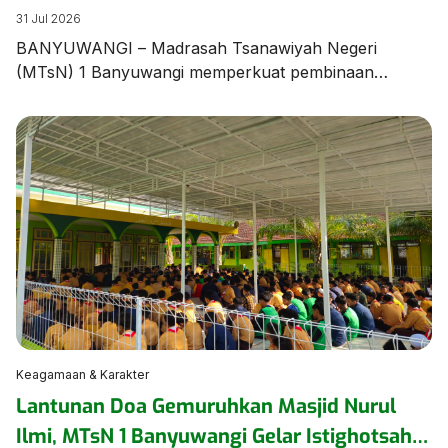
Unjuk Ketangkasan dalam Latihan Pramuka
31 Jul 2026
BANYUWANGI – Madrasah Tsanawiyah Negeri
(MTsN) 1 Banyuwangi memperkuat pembinaan
karakter dan kedisiplinan peserta didik melalui agenda
Latihan Rutin Pramuka yang digelar di Lapangan
Utama MTsN 1 Banyuwangi pada Jumat (31/7/2026).
Kegiatan diawali dengan sosialisasi tata tertib madrasah
yang disampaikan langsung oleh Wakil Ketua Majelis
Pembimbing Gugusdepan (WaKamigus) Urusan
Kesiswaan MTsN 1 Banyuwangi, Hj. Hanik […]
Keagamaan & Karakter
Lantunan Doa Gemuruhkan Masjid Nurul
Ilmi, MTsN 1 Banyuwangi Gelar Istighotsah