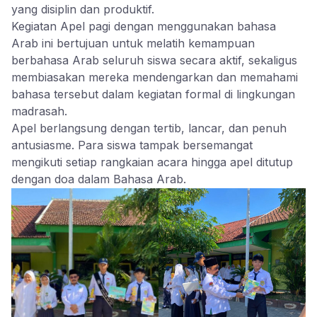
yang disiplin dan produktif.
Kegiatan Apel pagi dengan menggunakan bahasa
Arab ini bertujuan untuk melatih kemampuan
berbahasa Arab seluruh siswa secara aktif, sekaligus
membiasakan mereka mendengarkan dan memahami
bahasa tersebut dalam kegiatan formal di lingkungan
madrasah.
Apel berlangsung dengan tertib, lancar, dan penuh
antusiasme. Para siswa tampak bersemangat
mengikuti setiap rangkaian acara hingga apel ditutup
dengan doa dalam Bahasa Arab.