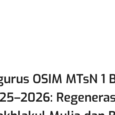
ngurus OSIM MTsN 1 
025–2026: Regenera