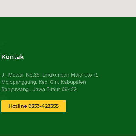
Kontak
Jl. Mawar No.35, Lingkungan Mojoroto R,
Mojopanggung, Kec. Giri, Kabupaten
Banyuwangi, Jawa Timur 68422
Hotline 0333-422355