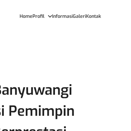
Home
Profil
Informasi
Galeri
Kontak
Banyuwangi
si Pemimpin