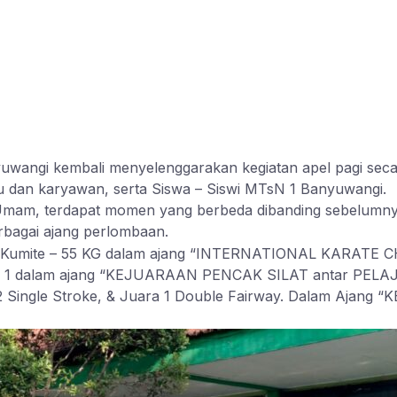
angi kembali menyelenggarakan kegiatan apel pagi secar
ru dan karyawan, serta Siswa – Siswi MTsN 1 Banyuwangi.
 Umam, terdapat momen yang berbeda dibanding sebelumny
rbagai ajang perlombaan.
 Male Kumite – 55 KG dalam ajang “INTERNATIONAL KAR
Juara 1 dalam ajang “KEJUARAAN PENCAK SILAT antar P
ra 2 Single Stroke, & Juara 1 Double Fairway. Dalam A