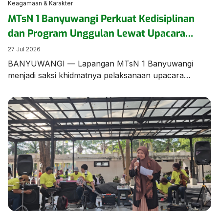
Keagamaan & Karakter
MTsN 1 Banyuwangi Perkuat Kedisiplinan
dan Program Unggulan Lewat Upacara
Bendera Berbahasa Inggris
27 Jul 2026
BANYUWANGI — Lapangan MTsN 1 Banyuwangi
menjadi saksi khidmatnya pelaksanaan upacara
bendera mingguan yang digelar beda dari biasanya.
Seluruh jalannya prosesi upacara dilaksanakan
menggunakan Bahasa Inggris, menunjukkan
komitmen sekolah dalam membiasakan kemampuan
berbahasa asing bagi para siswanya. Bertindak
sebagai Pemimpin/Pembina Upacara, Bapak Munawar
Efendi, S.Pd., M.Pd.I., menyampaikan amanat penting
yang menyoroti kesiapan akademik, program
unggulan […]