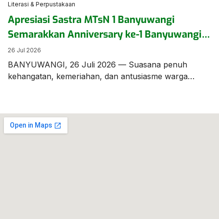
Literasi & Perpustakaan
Apresiasi Sastra MTsN 1 Banyuwangi
Semarakkan Anniversary ke-1 Banyuwangi
Creative Market
26 Jul 2026
BANYUWANGI, 26 Juli 2026 — Suasana penuh
kehangatan, kemeriahan, dan antusiasme warga
menyelimuti kawasan Serambi Lapangan Blambangan,
tepat di depan Kantor Pos Banyuwangi. Perwakilan
dari Madrasah Tsanawiyah Negeri (MTsN) 1
Banyuwangi turut hadir dan memberikan warna
tersendiri dalam perhelatan ulang tahun pertama
Banyuwangi Creative Market, sebuah ajang ekonomi
kreatif dan budaya yang diinisiasi oleh komunitas […]