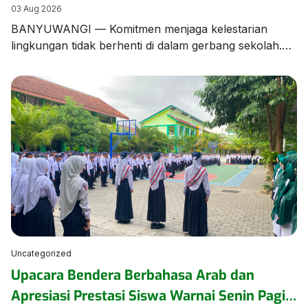
Edukasi Pengelolaan Sampah
03 Aug 2026
BANYUWANGI — Komitmen menjaga kelestarian
lingkungan tidak berhenti di dalam gerbang sekolah.
Tim dan Kader Adiwiyata MTsN 1 Banyuwangi turun
langsung ke lingkungan kampung sekitar untuk
menggelar aksi kampanye dan edukasi pengelolaan
sampah bersama warga masyarakat. Aksi ini
merupakan bentuk kepedulian nyata MTsN 1
Banyuwangi dalam merajut sinergi dengan warga
sekitar. Dalam kegiatan tersebut, para […]
Uncategorized
Upacara Bendera Berbahasa Arab dan
Apresiasi Prestasi Siswa Warnai Senin Pagi