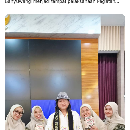
Banyuwangi menjadi tempat pelaksanaan kegiatan
Pendampingan Penyusunan Rencana Kerja Tahunan
Madrasah (RKTM) dan Rencana Kerja Jangka
Menengah (RKJM) serta Sosialisasi KMA Nomor 736
dan 737 Tahun 2026, pada Kamis (06/08/2026).
Kegiatan yang dimulai pukul 08.00 WIB hingga selesai
ini menghadirkan Pengawas Madrasah Kantor
Kementerian Agama Kabupaten Banyuwangi, […]