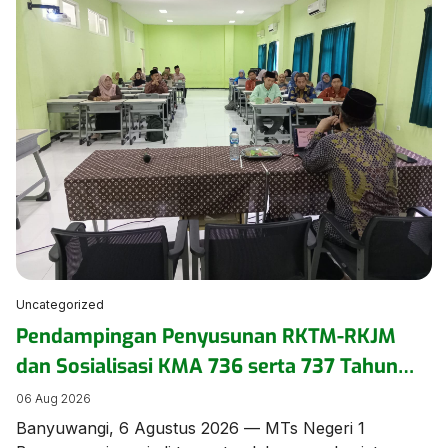
seminar pengasuhan secara daring pada Kamis
(6/8/2026). ​Kegiatan yang mengusung tema
“Menumbuhkan Kepercayaan Diri Anak Inklusi” ini
diikuti oleh pengurus dan anggota DWP di lingkungan
Kementerian Agama […]
Uncategorized
Pendampingan Penyusunan RKTM-RKJM
dan Sosialisasi KMA 736 serta 737 Tahun
2026 Digelar di MTs Negeri 1 Banyuwangi
06 Aug 2026
Banyuwangi, 6 Agustus 2026 — MTs Negeri 1