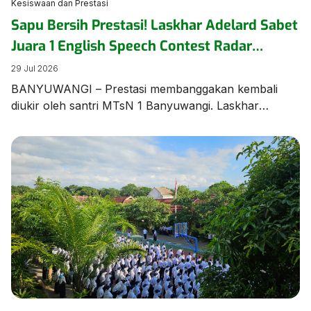
Kesiswaan dan Prestasi
Sapu Bersih Prestasi! Laskhar Adelard Sabet
Juara 1 English Speech Contest Radar
Banyuwangi
29 Jul 2026
BANYUWANGI – Prestasi membanggakan kembali
diukir oleh santri MTsN 1 Banyuwangi. Laskhar
Adelard N.F, siswa Kelas 8 KBC, berhasil keluar
sebagai Juara 1 dalam ajang bergengsi English Speech
Contest yang diselenggarakan oleh Jawa Pos Radar
Banyuwangi pada Rabu (28/7/2026) di Aula MAN 1
Banyuwangi. Kemenangan manis ini diraih melalui
perjuangan ekstra keras. Menurut sang pembimbing,
[…]