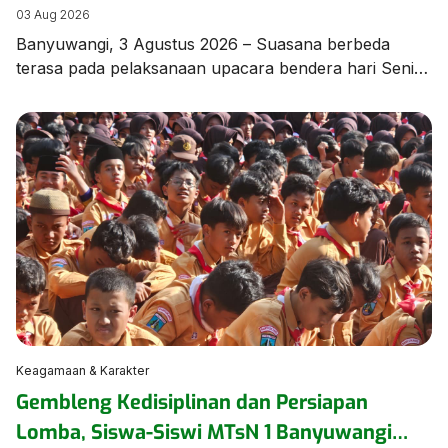
di MTsN 1 Banyuwangi
03 Aug 2026
Banyuwangi, 3 Agustus 2026 – Suasana berbeda
terasa pada pelaksanaan upacara bendera hari Senin,
3 Agustus 2026, di lapangan MTsN 1 Banyuwangi.
Seluruh rangkaian upacara dilaksanakan
menggunakan Bahasa Arab sebagai bagian dari
program pembiasaan berbahasa asing yang terus
dikembangkan oleh madrasah guna meningkatkan
kemampuan komunikasi peserta didik. Upacara
berlangsung dengan tertib, khidmat, dan penuh
semangat, […]
Keagamaan & Karakter
Gembleng Kedisiplinan dan Persiapan
Lomba, Siswa-Siswi MTsN 1 Banyuwangi