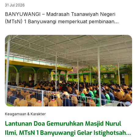
Unjuk Ketangkasan dalam Latihan Pramuka
31 Jul 2026
BANYUWANGI – Madrasah Tsanawiyah Negeri
(MTsN) 1 Banyuwangi memperkuat pembinaan
karakter dan kedisiplinan peserta didik melalui agenda
Latihan Rutin Pramuka yang digelar di Lapangan
Utama MTsN 1 Banyuwangi pada Jumat (31/7/2026).
Kegiatan diawali dengan sosialisasi tata tertib madrasah
yang disampaikan langsung oleh Wakil Ketua Majelis
Pembimbing Gugusdepan (WaKamigus) Urusan
Kesiswaan MTsN 1 Banyuwangi, Hj. Hanik […]
Keagamaan & Karakter
Lantunan Doa Gemuruhkan Masjid Nurul
Ilmi, MTsN 1 Banyuwangi Gelar Istighotsah