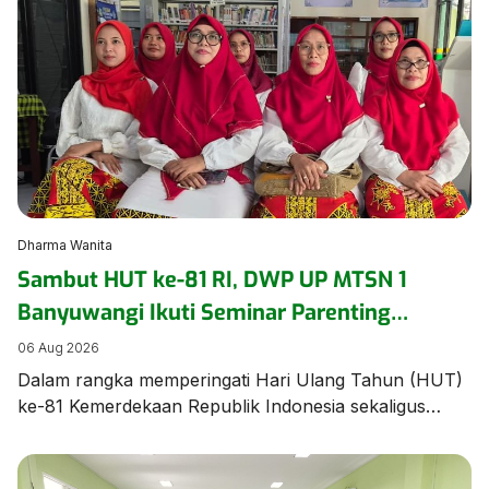
Dharma Wanita
Sambut HUT ke-81 RI, DWP UP MTSN 1
Banyuwangi Ikuti Seminar Parenting
Pendidikan Inklusif untuk Dorong
06 Aug 2026
Kepercayaan Diri Anak
Dalam rangka memperingati Hari Ulang Tahun (HUT)
ke-81 Kemerdekaan Republik Indonesia sekaligus
memperkuat pemahaman mengenai pengasuhan anak
berkebutuhan khusus, Dharma Wanita Persatuan
Unsur Pelaksana MTSN 1 Banyuwangi mengikuti