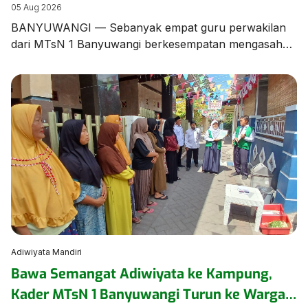
Banyuwangi dalam Bimtek Menulis Fiksi
05 Aug 2026
Mini
BANYUWANGI — Sebanyak empat guru perwakilan
dari MTsN 1 Banyuwangi berkesempatan mengasah
keterampilan literasi dalam Bimbingan Teknis (Bimtek)
Menulis Fiksi yang diselenggarakan oleh Dinas
Perpustakaan dan Kearsipan (Dispusip) Kabupaten
Banyuwangi berkolaborasi dengan Dinas Pendidikan
Kabupaten Banyuwangi. Kegiatan berharga ini
menghadirkan sastrawan terkemuka tanah air
sekaligus Duta Baca Indonesia, Gol A Gong, bersama
Komunitas Sahabat Gol […]
Adiwiyata Mandiri
Bawa Semangat Adiwiyata ke Kampung,
Kader MTsN 1 Banyuwangi Turun ke Warga